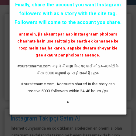
Finally, share the account you want Instagram
followers with as a story with the site tag.
Followers will come to the account you share.
Instagram Takipçi Hilesi
ant mein, jis akaunt par aap instaagraam pholoars
instagram'da artık yüksek takipçi kasmak eskisi kadar zor değil
chaahate hain use sait taig ke saath ek kahaanee ke
günümüzde bir çok kullanıcının yüksek takipçiye ulaşması ve
roop mein saajha karen. aapake dvaara sheyar kie
fenomen yolunda ilerlemesi daha da kolaylaşmıştır.instagram
gae akaunt par pholoars aaenge.
fenomeni ne gibi fayda sağlar?öncelikle bir çok kişi meslek
olarak görmektedir ve geçimlerini bu yoldan
#oursitename.com, कहानी में साझा किए गए खातों को 24-48 घंटों के
sağlamaktadır.Sizlerde yüksek sayıda takipçiye ulaşmak
भीतर 5000 अनुयायी प्राप्त हो सकते हैं।/p>
istiyorsanız sitemize giriş yaparak sizlere verilen ücretsiz
kredilerden her gün yararlanıp sayfanızı yüksek seviyelere
#oursitename.com, Accounts shared in the story can
ulaştırabilirsiniz.
receive 5000 followers within 24-48 hours./p>
♦
İnstagram Takipçi Satın Al
İnternet dünyasında en çok tıklanan sitelerden en önemlisi olan
instagram sayfalarında takipçi ve beğeni kazanmak da bir çok