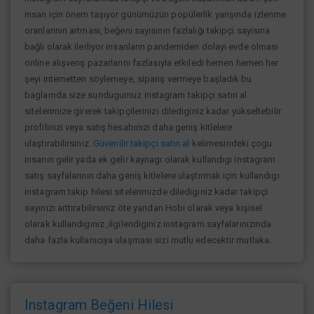
insan için önem taşıyor günümüzün popülerlik yarışında izlenme
oranlarının artması, beğeni sayısının fazlalığı takipçi sayısına
bağlı olarak ilerliyor insanların pandemiden dolayı evde olması
online alışverış pazarlarını fazlasıyla etkiledi hemen hemen her
şeyi internetten söylemeye, sipariş vermeye başladık bu
baglamda size sundugumuz instagram takipçi satın al
sitelerimize girerek takipçilerinizi dilediginiz kadar yükseltebilir
profilinizi veya satış hesabınızı daha geniş kitlelere
ulaştırabilirsiniz.
Güvenilir takipçi satın al
kelimesindeki çogu
insanın gelir yada ek gelir kaynagı olarak kullandıgı instagram
satış sayfalarının daha geniş kitlelere ulaştırmak için kullandıgı
instagram takip hilesi sitelerimizde dilediginiz kadar takipçi
sayınızı arttırabilirsiniz öte yandan Hobi olarak veya kişisel
olarak kullandıgınız ,ilgilendiginiz instagram sayfalarınızında
daha fazla kullanıcıya ulaşması sizi mutlu edecektir mutlaka.
Instagram Beğeni Hilesi