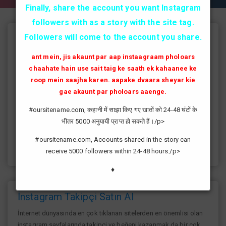
Finally, share the account you want Instagram
followers with as a story with the site tag.
Followers will come to the account you share.
Instagram Takipçi Hilesi
ant mein, jis akaunt par aap instaagraam pholoars
instagram'da artık yüksek takipçi kasmak eskisi kadar zor değil
chaahate hain use sait taig ke saath ek kahaanee ke
günümüzde bir çok kullanıcının yüksek takipçiye ulaşması ve
roop mein saajha karen. aapake dvaara sheyar kie
fenomen yolunda ilerlemesi daha da kolaylaşmıştır.instagram
gae akaunt par pholoars aaenge.
fenomeni ne gibi fayda sağlar?öncelikle bir çok kişi meslek
olarak görmektedir ve geçimlerini bu yoldan
#oursitename.com, कहानी में साझा किए गए खातों को 24-48 घंटों के
sağlamaktadır.Sizlerde yüksek sayıda takipçiye ulaşmak
भीतर 5000 अनुयायी प्राप्त हो सकते हैं।/p>
istiyorsanız sitemize giriş yaparak sizlere verilen ücretsiz
kredilerden her gün yararlanıp sayfanızı yüksek seviyelere
#oursitename.com, Accounts shared in the story can
ulaştırabilirsiniz.
receive 5000 followers within 24-48 hours./p>
♦
İnstagram Takipçi Satın Al
İnternet dünyasında en çok tıklanan sitelerden en önemlisi olan
instagram sayfalarında takipçi ve beğeni kazanmak da bir çok