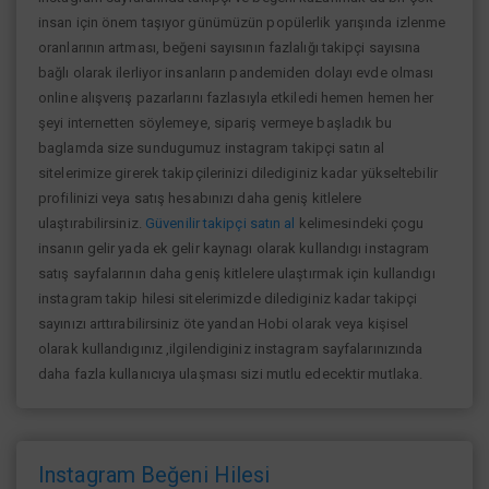
insan için önem taşıyor günümüzün popülerlik yarışında izlenme
oranlarının artması, beğeni sayısının fazlalığı takipçi sayısına
bağlı olarak ilerliyor insanların pandemiden dolayı evde olması
online alışverış pazarlarını fazlasıyla etkiledi hemen hemen her
şeyi internetten söylemeye, sipariş vermeye başladık bu
baglamda size sundugumuz instagram takipçi satın al
sitelerimize girerek takipçilerinizi dilediginiz kadar yükseltebilir
profilinizi veya satış hesabınızı daha geniş kitlelere
ulaştırabilirsiniz.
Güvenilir takipçi satın al
kelimesindeki çogu
insanın gelir yada ek gelir kaynagı olarak kullandıgı instagram
satış sayfalarının daha geniş kitlelere ulaştırmak için kullandıgı
instagram takip hilesi sitelerimizde dilediginiz kadar takipçi
sayınızı arttırabilirsiniz öte yandan Hobi olarak veya kişisel
olarak kullandıgınız ,ilgilendiginiz instagram sayfalarınızında
daha fazla kullanıcıya ulaşması sizi mutlu edecektir mutlaka.
Instagram Beğeni Hilesi