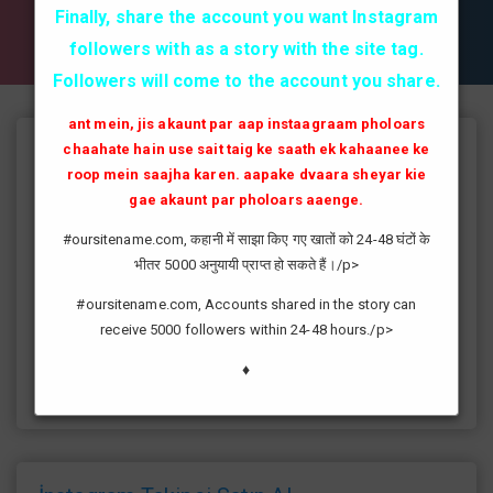
✔✔✔ AKTİF TAKİPCİ SATIN AL ✔✔✔
Finally, share the account you want Instagram
followers with as a story with the site tag.
Followers will come to the account you share.
ant mein, jis akaunt par aap instaagraam pholoars
chaahate hain use sait taig ke saath ek kahaanee ke
Instagram Takipçi Hilesi
roop mein saajha karen. aapake dvaara sheyar kie
instagram'da artık yüksek takipçi kasmak eskisi kadar zor değil
gae akaunt par pholoars aaenge.
günümüzde bir çok kullanıcının yüksek takipçiye ulaşması ve
#oursitename.com, कहानी में साझा किए गए खातों को 24-48 घंटों के
fenomen yolunda ilerlemesi daha da kolaylaşmıştır.instagram
भीतर 5000 अनुयायी प्राप्त हो सकते हैं।/p>
fenomeni ne gibi fayda sağlar?öncelikle bir çok kişi meslek
olarak görmektedir ve geçimlerini bu yoldan
#oursitename.com, Accounts shared in the story can
sağlamaktadır.Sizlerde yüksek sayıda takipçiye ulaşmak
receive 5000 followers within 24-48 hours./p>
istiyorsanız sitemize giriş yaparak sizlere verilen ücretsiz
kredilerden her gün yararlanıp sayfanızı yüksek seviyelere
♦
ulaştırabilirsiniz.