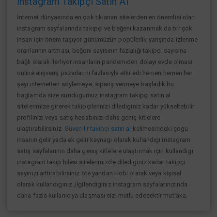
İnstagram Takipçi Satın Al
İnternet dünyasında en çok tıklanan sitelerden en önemlisi olan
instagram sayfalarında takipçi ve beğeni kazanmak da bir çok
insan için önem taşıyor günümüzün popülerlik yarışında izlenme
oranlarının artması, beğeni sayısının fazlalığı takipçi sayısına
bağlı olarak ilerliyor insanların pandemiden dolayı evde olması
online alışverış pazarlarını fazlasıyla etkiledi hemen hemen her
şeyi internetten söylemeye, sipariş vermeye başladık bu
baglamda size sundugumuz instagram takipçi satın al
sitelerimize girerek takipçilerinizi dilediginiz kadar yükseltebilir
profilinizi veya satış hesabınızı daha geniş kitlelere
ulaştırabilirsiniz.
Güvenilir takipçi satın al
kelimesindeki çogu
insanın gelir yada ek gelir kaynagı olarak kullandıgı instagram
satış sayfalarının daha geniş kitlelere ulaştırmak için kullandıgı
instagram takip hilesi sitelerimizde dilediginiz kadar takipçi
sayınızı arttırabilirsiniz öte yandan Hobi olarak veya kişisel
olarak kullandıgınız ,ilgilendiginiz instagram sayfalarınızında
daha fazla kullanıcıya ulaşması sizi mutlu edecektir mutlaka.