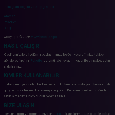
instagram beğeni ve takipçi sitesi
Araçlar
Paketler
Blog
Copyright © 2026
www.hepsitakipci.com
NASIL ÇALIŞIR
Kredileriniz ile dilediğiniz paylaşımınıza beğeni ve profilinize takipçi
gönderebilirsiniz.
Paketler
bölümünden uygun fiyatlar ile bir paket satın
alabilirsiniz.
KIMLER KULLANABILIR
Instagram üyeliği olan herkes sistemi kullanabilir. Instagram hesabınızla
giriş yapın ve hemen kullanmaya başlayın. Kullanım ücretsizdir. Kredi
satın almadıkça hiçbir ücret ödemezsiniz.
BIZE ULAŞIN
Her türlü soru ve görüşleriniz için
İletişim
kanallarımızdan bizimle irtibat