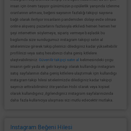
insan için önem taşıyor günümüzün popülerlik yarışında izlenme
oranlarının artması, beğeni sayısının fazlalığı takipçi sayısına
bağlı olarak ilerliyor insanların pandemiden dolayı evde olması
online alışverış pazarlarını fazlasıyla etkiledi hemen hemen her
şeyi internetten söylemeye, sipariş vermeye başladık bu
baglamda size sundugumuz instagram takipçi satın al
sitelerimize girerek takipçilerinizi dilediginiz kadar yükseltebilir
profilinizi veya satış hesabınızı daha geniş kitlelere
ulaştırabilirsiniz.
Güvenilir takipçi satın al
kelimesindeki çogu
insanın gelir yada ek gelir kaynagı olarak kullandıgı instagram
satış sayfalarının daha geniş kitlelere ulaştırmak için kullandıgı
instagram takip hilesi sitelerimizde dilediginiz kadar takipçi
sayınızı arttırabilirsiniz öte yandan Hobi olarak veya kişisel
olarak kullandıgınız ,ilgilendiginiz instagram sayfalarınızında
daha fazla kullanıcıya ulaşması sizi mutlu edecektir mutlaka.
Instagram Beğeni Hilesi