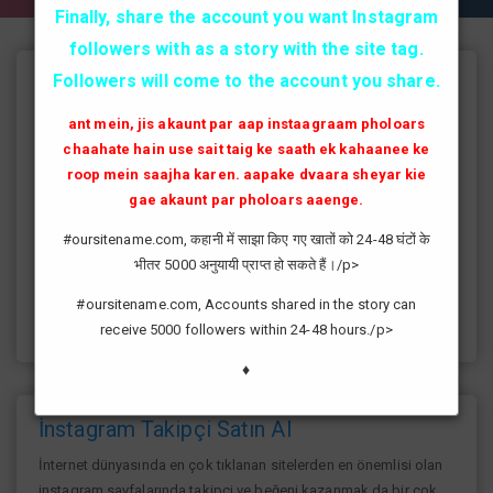
Finally, share the account you want Instagram
followers with as a story with the site tag.
Followers will come to the account you share.
Instagram Takipçi Hilesi
ant mein, jis akaunt par aap instaagraam pholoars
instagram'da artık yüksek takipçi kasmak eskisi kadar zor değil
chaahate hain use sait taig ke saath ek kahaanee ke
günümüzde bir çok kullanıcının yüksek takipçiye ulaşması ve
roop mein saajha karen. aapake dvaara sheyar kie
fenomen yolunda ilerlemesi daha da kolaylaşmıştır.instagram
gae akaunt par pholoars aaenge.
fenomeni ne gibi fayda sağlar?öncelikle bir çok kişi meslek
olarak görmektedir ve geçimlerini bu yoldan
#oursitename.com, कहानी में साझा किए गए खातों को 24-48 घंटों के
sağlamaktadır.Sizlerde yüksek sayıda takipçiye ulaşmak
भीतर 5000 अनुयायी प्राप्त हो सकते हैं।/p>
istiyorsanız sitemize giriş yaparak sizlere verilen ücretsiz
kredilerden her gün yararlanıp sayfanızı yüksek seviyelere
#oursitename.com, Accounts shared in the story can
ulaştırabilirsiniz.
receive 5000 followers within 24-48 hours./p>
♦
İnstagram Takipçi Satın Al
İnternet dünyasında en çok tıklanan sitelerden en önemlisi olan
instagram sayfalarında takipçi ve beğeni kazanmak da bir çok