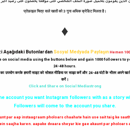
प्रोफ़ाइल चित्र वाले खातों को 3 गुना अधिक क्रेडिट मिलता है।
tagram Takipçi Hi
♦
Günde
10
Dakika'da
bedava
500
takipçi
hi
|
Gün
10
Dakika'da
Bedava
250
beğeni
hi
i Aşağıdaki Butonlardan
Sosyal Medyada Paylaşın
Hemen 10
|
Her Dakika
ücretsiz
6
yorum
hilesi.
te on social media using the buttons below and gain 1000 followers to 
24-48 hours.
|
Milyonlarca
instagram unfollow
hilesi
ं का उपयोग करके हमारी साइट को सोशल मीडिया पर साझा करें और 24-48 घंटों के भीतर अपने खाते म
करें।
GİRİŞ YAP
Click and Share on Social Mediastrong
the account you want Instagram followers with as a story wi
✔✔✔ AKTİF TAKİPCİ SATIN AL ✔✔✔
Followers will come to the account you share.
aunt par aap instaagraam pholoars chaahate hain use sait taig ke saa
in saajha karen. aapake dvaara sheyar kie gae akaunt par pholoars 