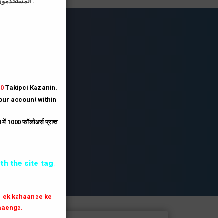
المستخدمون الذين يقومون بتحميل صورة الملف الشخصي على موقعنا يحصلون على رصيد أكبر بثلاثة أضعاف.
lesi
lesi.
lesi
00
Takipci Kazanin.
your account within
.
ें 1000 फॉलोअर्स प्राप्त
th the site tag.
th ek kahaanee ke
aaenge.