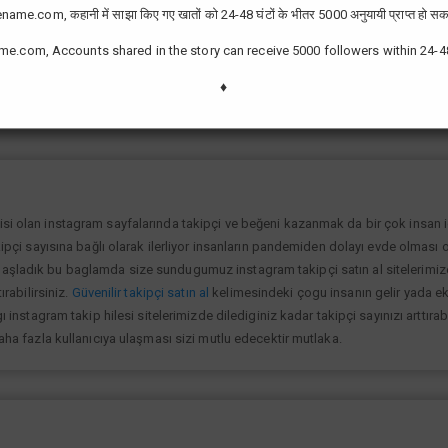
ame.com, कहानी में साझा किए गए खातों को 24-48 घंटों के भीतर 5000 अनुयायी प्राप्त हो सक
me.com, Accounts shared in the story can receive 5000 followers within 24-4
zor değil günümüzde bir çok kullanıcının yüksek takipçiye ulaşması ve fenome
slek olarak görmektedir ve geçimlerini bu yoldan sağlamaktadır.Sizlerde yükse
♦
lanıp sayfanızı yüksek seviyelere ulaştırabilirsiniz.
isi olan instagram sayfalarında takipçi ve beğeni kazanmak da bir çok insan
kipçi sayısına bağlı olarak ilerliyor insanların pandemiden dolayı evde olması o
şladık bu baglamda size sundugumuz instagram takipçi satın al sitelerimize gi
ırabilirsiniz.
Güvenilir takipçi satın al
kelimesindeki çogu insanın gelir yada ek 
ı instagram takip hilesi sitelerimizde dilediginiz kadar takipçi sayınızı arttıra
daha fazla kullanıcıya ulaşması sizi mutlu edecektir mutlaka.