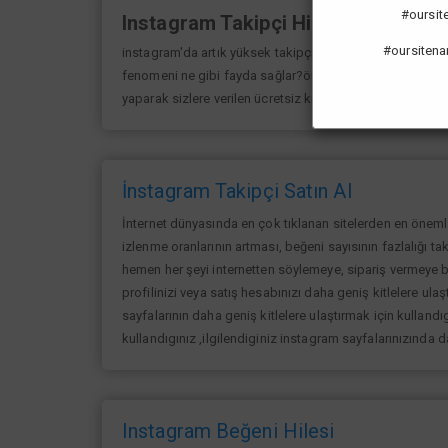
#oursiten
Instagram Takipçi Hilesi
#oursitena
instagram'da artık yüksek takipçi kasmak eskisi kadar 
fenomeni ne gibi fayda sağlar?öncelikle bir çok kişi me
yaparak sizlere verilen ücretsiz kredilerden her gün yarar
İnstagram Takipçi Satın Al
İnternet dünyasında en çok tıklanan sitelerden en öneml
izlenme oranlarının artması, beğeni sayısının fazlalığı ta
hemen her şeyi internetten söylemeye, sipariş vermeye ba
profilinizi veya satış hesabınızı daha geniş kitlelere ulaşt
sayfalarının daha geniş kitlelere ulaştırmak için kullandıg
kullandıgınız ,ilgilendiginiz instagram sayfalarınızında 
Instagram Beğeni Hilesi