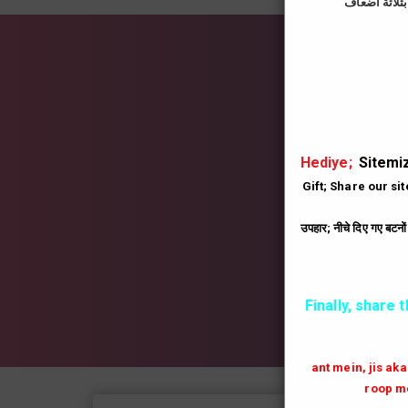
İns
|
Hediye;
Sitemiz
Gift; Share our si
उपहार; नीचे दिए गए बटनो
Finally, share 
ant mein, jis ak
roop me