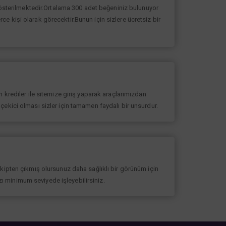
 gösterilmektedir.Ortalama 300 adet beğeniniz bulunuyor
erce kişi olarak görecektir.Bunun için sizlere ücretsiz bir
 krediler ile sitemize giriş yaparak araçlarımızdan
at çekici olması sizler için tamamen faydalı bir unsurdur.
akipten çıkmış olursunuz daha sağlıklı bir görünüm için
ızı minimum seviyede işleyebilirsiniz.