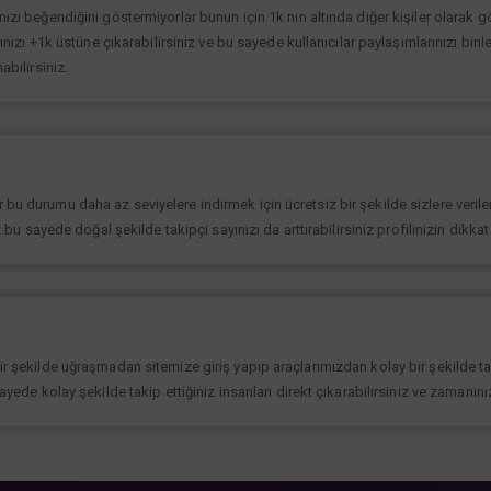
ınızı beğendiğini göstermiyorlar bunun için 1k nın altında diğer kişiler olarak
rınızı +1k üstüne çıkarabilirsiniz ve bu sayede kullanıcılar paylaşımlarınızı binl
abilirsiniz.
bu durumu daha az seviyelere indirmek için ücretsiz bir şekilde sizlere verilen
iz.bu sayede doğal şekilde takipçi sayınızı da arttırabilirsiniz profilinizin dikk
bir şekilde uğraşmadan sitemize giriş yapıp araçlarımızdan kolay bir şekilde t
sayede kolay şekilde takip ettiğiniz insanları direkt çıkarabilirsiniz ve zamanın