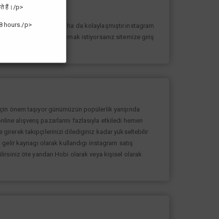
ते हैं।/p>
8 hours./p>
n yolunda ilerlemesi daha da kolaylaşmıştır.instagram
k sayıda takipçiye ulaşmak istiyorsanız sitemize giriş
 için önem taşıyor günümüzün popülerlik yarışında
nline alışverış pazarlarını fazlasıyla etkiledi hemen
rerek takipçilerinizi dilediginiz kadar yükseltebilir
gelir kaynagı olarak kullandıgı instagram satış
bilirsiniz öte yandan Hobi olarak veya kişisel olarak