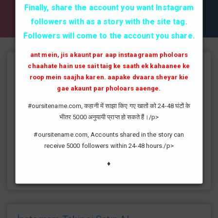
✔✔✔ AKTİF TAKİPCİ SATIN AL ✔✔✔
Finally, share the account you want Instagram
followers with as a story with the site tag.
Followers will come to the account you share.
ant mein, jis akaunt par aap instaagraam pholoars
chaahate hain use sait taig ke saath ek kahaanee ke
Instagram Takipçi Hilesi
roop mein saajha karen. aapake dvaara sheyar kie
instagram'da artık yüksek takipçi kasmak eskisi kadar zor değil
gae akaunt par pholoars aaenge.
günümüzde bir çok kullanıcının yüksek takipçiye ulaşması ve
#oursitename.com, कहानी में साझा किए गए खातों को 24-48 घंटों के
fenomen yolunda ilerlemesi daha da kolaylaşmıştır.instagram
भीतर 5000 अनुयायी प्राप्त हो सकते हैं।/p>
fenomeni ne gibi fayda sağlar?öncelikle bir çok kişi meslek
olarak görmektedir ve geçimlerini bu yoldan
#oursitename.com, Accounts shared in the story can
sağlamaktadır.Sizlerde yüksek sayıda takipçiye ulaşmak
receive 5000 followers within 24-48 hours./p>
istiyorsanız sitemize giriş yaparak sizlere verilen ücretsiz
kredilerden her gün yararlanıp sayfanızı yüksek seviyelere
♦
ulaştırabilirsiniz.