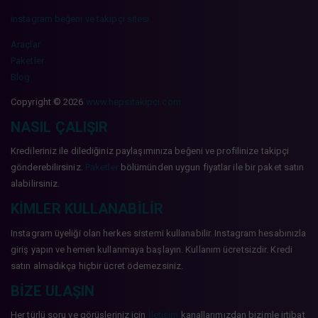
instagram beğeni ve takipçi sitesi
Araçlar
Paketler
Blog
Copyright © 2026
www.hepsitakipci.com
NASIL ÇALIŞIR
Kredileriniz ile dilediğiniz paylaşımınıza beğeni ve profilinize takipçi
gönderebilirsiniz.
Paketler
bölümünden uygun fiyatlar ile bir paket satın
alabilirsiniz.
KIMLER KULLANABILIR
Instagram üyeliği olan herkes sistemi kullanabilir. Instagram hesabınızla
giriş yapın ve hemen kullanmaya başlayın. Kullanım ücretsizdir. Kredi
satın almadıkça hiçbir ücret ödemezsiniz.
BIZE ULAŞIN
Her türlü soru ve görüşleriniz için
İletişim
kanallarımızdan bizimle irtibat