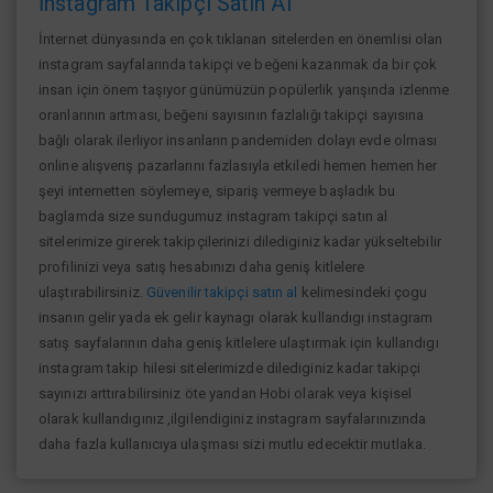
İnstagram Takipçi Satın Al
İnternet dünyasında en çok tıklanan sitelerden en önemlisi olan
instagram sayfalarında takipçi ve beğeni kazanmak da bir çok
insan için önem taşıyor günümüzün popülerlik yarışında izlenme
oranlarının artması, beğeni sayısının fazlalığı takipçi sayısına
bağlı olarak ilerliyor insanların pandemiden dolayı evde olması
online alışverış pazarlarını fazlasıyla etkiledi hemen hemen her
şeyi internetten söylemeye, sipariş vermeye başladık bu
baglamda size sundugumuz instagram takipçi satın al
sitelerimize girerek takipçilerinizi dilediginiz kadar yükseltebilir
profilinizi veya satış hesabınızı daha geniş kitlelere
ulaştırabilirsiniz.
Güvenilir takipçi satın al
kelimesindeki çogu
insanın gelir yada ek gelir kaynagı olarak kullandıgı instagram
satış sayfalarının daha geniş kitlelere ulaştırmak için kullandıgı
instagram takip hilesi sitelerimizde dilediginiz kadar takipçi
sayınızı arttırabilirsiniz öte yandan Hobi olarak veya kişisel
olarak kullandıgınız ,ilgilendiginiz instagram sayfalarınızında
daha fazla kullanıcıya ulaşması sizi mutlu edecektir mutlaka.