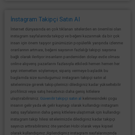
İnstagram Takipçi Satın Al
İnternet dünyasında en çok tıklanan sitelerden en önemlisi olan
instagram sayfalarında takipçi ve beğeni kazanmak da bir çok
insan için önem taşıyor günümüzün popülerlik yarışında izlenme
oranlarının artması, beğeni sayısının fazlalığı takipçi sayısına
bağlı olarak ilerliyor insanların pandemiden dolayı evde olması
online alışverış pazarlarını fazlasıyla etkiledi hemen hemen her
şeyi internetten söylemeye, sipariş vermeye başladık bu
baglamda size sundugumuz instagram takipçi satın al
sitelerimize girerek takipçilerinizi dilediginiz kadar yükseltebilir
profilinizi veya satış hesabınızı daha geniş kitlelere
ulaştırabilirsiniz.
Güvenilir takipçi satın al
kelimesindeki çogu
insanın gelir yada ek gelir kaynagı olarak kullandıgı instagram
satış sayfalarının daha geniş kitlelere ulaştırmak için kullandıgı
instagram takip hilesi sitelerimizde dilediginiz kadar takipçi
sayınızı arttırabilirsiniz öte yandan Hobi olarak veya kişisel
olarak kullandıgınız ,ilgilendiginiz instagram sayfalarınızında