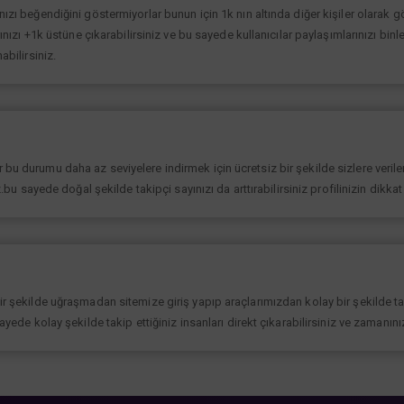
ınızı beğendiğini göstermiyorlar bunun için 1k nın altında diğer kişiler olarak
rınızı +1k üstüne çıkarabilirsiniz ve bu sayede kullanıcılar paylaşımlarınızı binl
abilirsiniz.
bu durumu daha az seviyelere indirmek için ücretsiz bir şekilde sizlere verilen
iz.bu sayede doğal şekilde takipçi sayınızı da arttırabilirsiniz profilinizin dikk
bir şekilde uğraşmadan sitemize giriş yapıp araçlarımızdan kolay bir şekilde t
sayede kolay şekilde takip ettiğiniz insanları direkt çıkarabilirsiniz ve zamanın