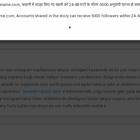
ame.com, कहानी में साझा किए गए खातों को 24-48 घंटों के भीतर 5000 अनुयायी प्राप्त हो सक
me.com, Accounts shared in the story can receive 5000 followers within 24-4
zor değil günümüzde bir çok kullanıcının yüksek takipçiye ulaşması ve fenome
slek olarak görmektedir ve geçimlerini bu yoldan sağlamaktadır.Sizlerde yükse
♦
lanıp sayfanızı yüksek seviyelere ulaştırabilirsiniz.
isi olan instagram sayfalarında takipçi ve beğeni kazanmak da bir çok insan
kipçi sayısına bağlı olarak ilerliyor insanların pandemiden dolayı evde olması o
şladık bu baglamda size sundugumuz instagram takipçi satın al sitelerimize gi
ırabilirsiniz.
Güvenilir takipçi satın al
kelimesindeki çogu insanın gelir yada ek 
ı instagram takip hilesi sitelerimizde dilediginiz kadar takipçi sayınızı arttıra
daha fazla kullanıcıya ulaşması sizi mutlu edecektir mutlaka.