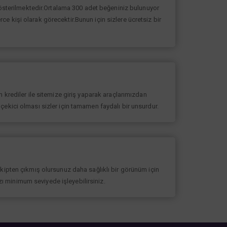
 gösterilmektedir.Ortalama 300 adet beğeniniz bulunuyor
erce kişi olarak görecektir.Bunun için sizlere ücretsiz bir
 krediler ile sitemize giriş yaparak araçlarımızdan
at çekici olması sizler için tamamen faydalı bir unsurdur.
akipten çıkmış olursunuz daha sağlıklı bir görünüm için
ızı minimum seviyede işleyebilirsiniz.