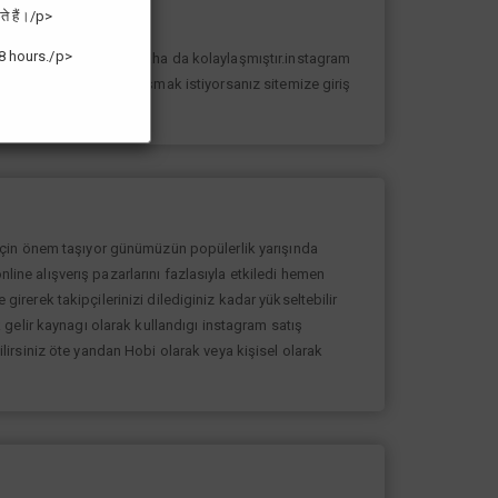
ते हैं।/p>
8 hours./p>
n yolunda ilerlemesi daha da kolaylaşmıştır.instagram
k sayıda takipçiye ulaşmak istiyorsanız sitemize giriş
 için önem taşıyor günümüzün popülerlik yarışında
nline alışverış pazarlarını fazlasıyla etkiledi hemen
rerek takipçilerinizi dilediginiz kadar yükseltebilir
gelir kaynagı olarak kullandıgı instagram satış
bilirsiniz öte yandan Hobi olarak veya kişisel olarak