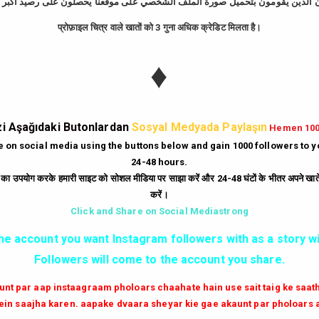
प्रोफ़ाइल चित्र वाले खातों को 3 गुना अधिक क्रेडिट मिलता है।
tagram Takipçi Hi
♦
Günde
10
Dakika'da
bedava
500
takipçi
hi
|
Gün
10
Dakika'da
Bedava
250
beğeni
hi
i Aşağıdaki Butonlardan
Sosyal Medyada Paylaşın
Hemen 10
|
Her Dakika
ücretsiz
6
yorum
hilesi.
te on social media using the buttons below and gain 1000 followers to 
24-48 hours.
|
Milyonlarca
instagram unfollow
hilesi
ं का उपयोग करके हमारी साइट को सोशल मीडिया पर साझा करें और 24-48 घंटों के भीतर अपने खाते म
करें।
GİRİŞ YAP
Click and Share on Social Mediastrong
the account you want Instagram followers with as a story wi
✔✔✔ AKTİF TAKİPCİ SATIN AL ✔✔✔
Followers will come to the account you share.
aunt par aap instaagraam pholoars chaahate hain use sait taig ke saa
in saajha karen. aapake dvaara sheyar kie gae akaunt par pholoars 