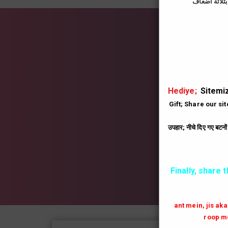
İns
|
Hediye;
Sitemiz
Gift; Share our si
उपहार; नीचे दिए गए बटनो
Finally, share 
ant mein, jis ak
roop me