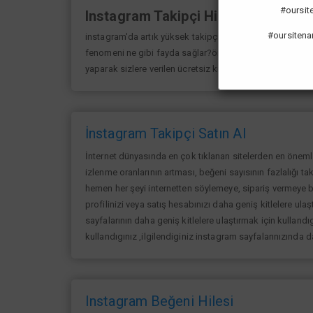
#oursiten
Instagram Takipçi Hilesi
#oursitena
instagram'da artık yüksek takipçi kasmak eskisi kadar 
fenomeni ne gibi fayda sağlar?öncelikle bir çok kişi me
yaparak sizlere verilen ücretsiz kredilerden her gün yarar
İnstagram Takipçi Satın Al
İnternet dünyasında en çok tıklanan sitelerden en öneml
izlenme oranlarının artması, beğeni sayısının fazlalığı ta
hemen her şeyi internetten söylemeye, sipariş vermeye ba
profilinizi veya satış hesabınızı daha geniş kitlelere ulaşt
sayfalarının daha geniş kitlelere ulaştırmak için kullandıg
kullandıgınız ,ilgilendiginiz instagram sayfalarınızında 
Instagram Beğeni Hilesi