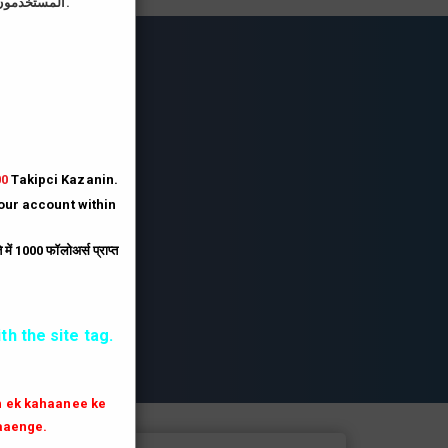
المستخدمون الذين يقومون بتحميل صورة الملف الشخصي على موقعنا يحصلون على رصيد أكبر بثلاثة أضعاف.
lesi
lesi.
lesi
00
Takipci Kazanin.
your account within
.
ें 1000 फॉलोअर्स प्राप्त
th the site tag.
th ek kahaanee ke
aaenge.