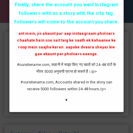
✔✔✔ AKTİF TAKİPCİ SATIN AL ✔✔✔
Finally, share the account you want Instagram
followers with as a story with the site tag.
Followers will come to the account you share.
ant mein, jis akaunt par aap instaagraam pholoars
chaahate hain use sait taig ke saath ek kahaanee ke
Instagram Takipçi Hilesi
roop mein saajha karen. aapake dvaara sheyar kie
instagram'da artık yüksek takipçi kasmak eskisi kadar zor değil
gae akaunt par pholoars aaenge.
günümüzde bir çok kullanıcının yüksek takipçiye ulaşması ve
#oursitename.com, कहानी में साझा किए गए खातों को 24-48 घंटों के
fenomen yolunda ilerlemesi daha da kolaylaşmıştır.instagram
भीतर 5000 अनुयायी प्राप्त हो सकते हैं।/p>
fenomeni ne gibi fayda sağlar?öncelikle bir çok kişi meslek
olarak görmektedir ve geçimlerini bu yoldan
#oursitename.com, Accounts shared in the story can
sağlamaktadır.Sizlerde yüksek sayıda takipçiye ulaşmak
receive 5000 followers within 24-48 hours./p>
istiyorsanız sitemize giriş yaparak sizlere verilen ücretsiz
kredilerden her gün yararlanıp sayfanızı yüksek seviyelere
♦
ulaştırabilirsiniz.