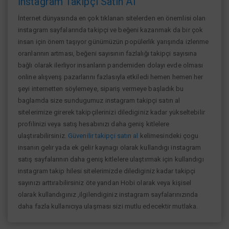
İnstagram Takipçi Satın Al
İnternet dünyasında en çok tıklanan sitelerden en önemlisi olan
instagram sayfalarında takipçi ve beğeni kazanmak da bir çok
insan için önem taşıyor günümüzün popülerlik yarışında izlenme
oranlarının artması, beğeni sayısının fazlalığı takipçi sayısına
bağlı olarak ilerliyor insanların pandemiden dolayı evde olması
online alışverış pazarlarını fazlasıyla etkiledi hemen hemen her
şeyi internetten söylemeye, sipariş vermeye başladık bu
baglamda size sundugumuz instagram takipçi satın al
sitelerimize girerek takipçilerinizi dilediginiz kadar yükseltebilir
profilinizi veya satış hesabınızı daha geniş kitlelere
ulaştırabilirsiniz.
Güvenilir takipçi satın al
kelimesindeki çogu
insanın gelir yada ek gelir kaynagı olarak kullandıgı instagram
satış sayfalarının daha geniş kitlelere ulaştırmak için kullandıgı
instagram takip hilesi sitelerimizde dilediginiz kadar takipçi
sayınızı arttırabilirsiniz öte yandan Hobi olarak veya kişisel
olarak kullandıgınız ,ilgilendiginiz instagram sayfalarınızında
daha fazla kullanıcıya ulaşması sizi mutlu edecektir mutlaka.