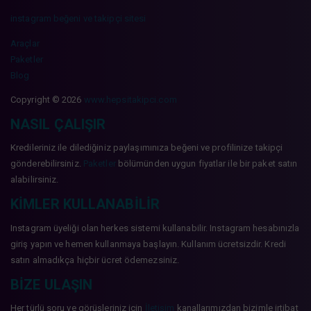
instagram beğeni ve takipçi sitesi
Araçlar
Paketler
Blog
Copyright © 2026
www.hepsitakipci.com
NASIL ÇALIŞIR
Kredileriniz ile dilediğiniz paylaşımınıza beğeni ve profilinize takipçi
gönderebilirsiniz.
Paketler
bölümünden uygun fiyatlar ile bir paket satın
alabilirsiniz.
KIMLER KULLANABILIR
Instagram üyeliği olan herkes sistemi kullanabilir. Instagram hesabınızla
giriş yapın ve hemen kullanmaya başlayın. Kullanım ücretsizdir. Kredi
satın almadıkça hiçbir ücret ödemezsiniz.
BIZE ULAŞIN
Her türlü soru ve görüşleriniz için
İletişim
kanallarımızdan bizimle irtibat