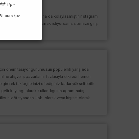
ते हैं।/p>
8 hours./p>
n yolunda ilerlemesi daha da kolaylaşmıştır.instagram
k sayıda takipçiye ulaşmak istiyorsanız sitemize giriş
 için önem taşıyor günümüzün popülerlik yarışında
nline alışverış pazarlarını fazlasıyla etkiledi hemen
rerek takipçilerinizi dilediginiz kadar yükseltebilir
gelir kaynagı olarak kullandıgı instagram satış
bilirsiniz öte yandan Hobi olarak veya kişisel olarak