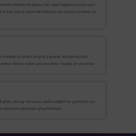
 gösterilmektedir.Ortalama 300 adet beğeniniz bulunuyor
erce kişi olarak görecektir.Bunun için sizlere ücretsiz bir
 krediler ile sitemize giriş yaparak araçlarımızdan
at çekici olması sizler için tamamen faydalı bir unsurdur.
akipten çıkmış olursunuz daha sağlıklı bir görünüm için
ızı minimum seviyede işleyebilirsiniz.