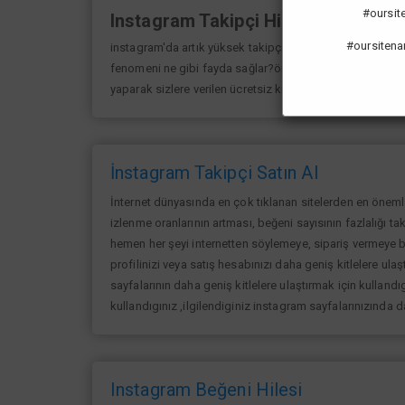
#oursiten
Instagram Takipçi Hilesi
#oursitena
instagram'da artık yüksek takipçi kasmak eskisi kadar 
fenomeni ne gibi fayda sağlar?öncelikle bir çok kişi me
yaparak sizlere verilen ücretsiz kredilerden her gün yarar
İnstagram Takipçi Satın Al
İnternet dünyasında en çok tıklanan sitelerden en öneml
izlenme oranlarının artması, beğeni sayısının fazlalığı ta
hemen her şeyi internetten söylemeye, sipariş vermeye ba
profilinizi veya satış hesabınızı daha geniş kitlelere ulaşt
sayfalarının daha geniş kitlelere ulaştırmak için kullandıg
kullandıgınız ,ilgilendiginiz instagram sayfalarınızında 
Instagram Beğeni Hilesi