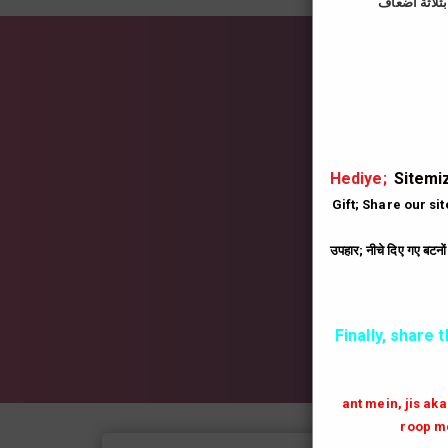
İns
|
Hediye;
Sitemiz
Gift; Share our si
उपहार; नीचे दिए गए बटनो
Finally, share 
ant mein, jis ak
roop me