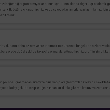
ınızı beğendiğini göstermiyorlar bunun için 1k nın altında diğer kişiler olarak
rınızı +1k üstüne çıkarabilirsiniz ve bu sayede kullanıcılar paylaşımlarınızı binl
abilirsiniz.
bu durumu daha az seviyelere indirmek için ücretsiz bir şekilde sizlere verilen
iz.bu sayede doğal şekilde takipçi sayınızı da arttırabilirsiniz profilinizin dikk
bir şekilde uğraşmadan sitemize giriş yapıp araçlarımızdan kolay bir şekilde t
sayede kolay şekilde takip ettiğiniz insanları direkt çıkarabilirsiniz ve zamanın