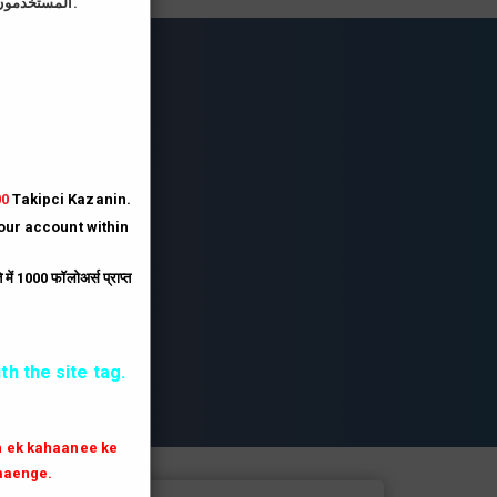
المستخدمون الذين يقومون بتحميل صورة الملف الشخصي على موقعنا يحصلون على رصيد أكبر بثلاثة أضعاف.
lesi
lesi.
lesi
00
Takipci Kazanin.
your account within
.
ें 1000 फॉलोअर्स प्राप्त
th the site tag.
th ek kahaanee ke
aaenge.