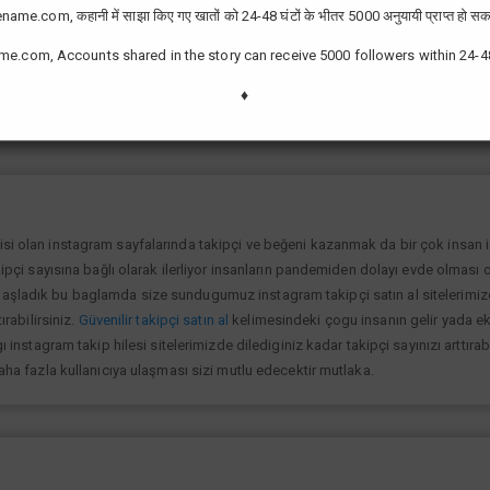
ame.com, कहानी में साझा किए गए खातों को 24-48 घंटों के भीतर 5000 अनुयायी प्राप्त हो सक
me.com, Accounts shared in the story can receive 5000 followers within 24-4
zor değil günümüzde bir çok kullanıcının yüksek takipçiye ulaşması ve fenome
slek olarak görmektedir ve geçimlerini bu yoldan sağlamaktadır.Sizlerde yükse
♦
lanıp sayfanızı yüksek seviyelere ulaştırabilirsiniz.
isi olan instagram sayfalarında takipçi ve beğeni kazanmak da bir çok insan
kipçi sayısına bağlı olarak ilerliyor insanların pandemiden dolayı evde olması o
şladık bu baglamda size sundugumuz instagram takipçi satın al sitelerimize gi
ırabilirsiniz.
Güvenilir takipçi satın al
kelimesindeki çogu insanın gelir yada ek 
ı instagram takip hilesi sitelerimizde dilediginiz kadar takipçi sayınızı arttıra
daha fazla kullanıcıya ulaşması sizi mutlu edecektir mutlaka.