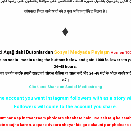
प्रोफ़ाइल चित्र वाले खातों को 3 गुना अधिक क्रेडिट मिलता है।
tagram Takipçi Hi
♦
Günde
10
Dakika'da
bedava
500
takipçi
hi
|
Gün
10
Dakika'da
Bedava
250
beğeni
hi
i Aşağıdaki Butonlardan
Sosyal Medyada Paylaşın
Hemen 10
|
Her Dakika
ücretsiz
6
yorum
hilesi.
te on social media using the buttons below and gain 1000 followers to 
24-48 hours.
|
Milyonlarca
instagram unfollow
hilesi
ं का उपयोग करके हमारी साइट को सोशल मीडिया पर साझा करें और 24-48 घंटों के भीतर अपने खाते म
करें।
GİRİŞ YAP
Click and Share on Social Mediastrong
the account you want Instagram followers with as a story wi
✔✔✔ AKTİF TAKİPCİ SATIN AL ✔✔✔
Followers will come to the account you share.
aunt par aap instaagraam pholoars chaahate hain use sait taig ke saa
in saajha karen. aapake dvaara sheyar kie gae akaunt par pholoars 