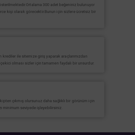
 gösterilmektedir.Ortalama 300 adet beğeniniz bulunuyor
erce kişi olarak görecektir.Bunun için sizlere ücretsiz bir
 krediler ile sitemize giriş yaparak araçlarımızdan
at çekici olması sizler için tamamen faydalı bir unsurdur.
akipten çıkmış olursunuz daha sağlıklı bir görünüm için
ızı minimum seviyede işleyebilirsiniz.