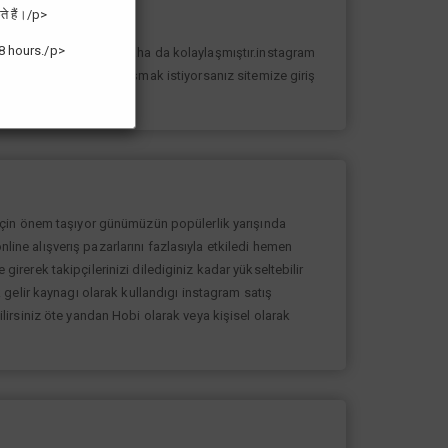
ते हैं।/p>
8 hours./p>
n yolunda ilerlemesi daha da kolaylaşmıştır.instagram
k sayıda takipçiye ulaşmak istiyorsanız sitemize giriş
 için önem taşıyor günümüzün popülerlik yarışında
nline alışverış pazarlarını fazlasıyla etkiledi hemen
rerek takipçilerinizi dilediginiz kadar yükseltebilir
gelir kaynagı olarak kullandıgı instagram satış
bilirsiniz öte yandan Hobi olarak veya kişisel olarak