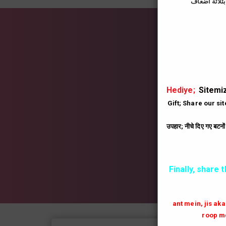
İns
|
Hediye;
Sitemiz
Gift; Share our si
उपहार; नीचे दिए गए बटनो
Finally, share 
ant mein, jis ak
roop me