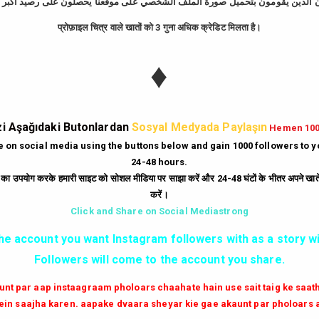
प्रोफ़ाइल चित्र वाले खातों को 3 गुना अधिक क्रेडिट मिलता है।
tagram Takipçi Hi
♦
Günde
10
Dakika'da
bedava
500
takipçi
hi
|
Gün
10
Dakika'da
Bedava
250
beğeni
hi
i Aşağıdaki Butonlardan
Sosyal Medyada Paylaşın
Hemen 10
|
Her Dakika
ücretsiz
6
yorum
hilesi.
te on social media using the buttons below and gain 1000 followers to 
24-48 hours.
|
Milyonlarca
instagram unfollow
hilesi
ं का उपयोग करके हमारी साइट को सोशल मीडिया पर साझा करें और 24-48 घंटों के भीतर अपने खाते म
करें।
GİRİŞ YAP
Click and Share on Social Mediastrong
the account you want Instagram followers with as a story wi
✔✔✔ AKTİF TAKİPCİ SATIN AL ✔✔✔
Followers will come to the account you share.
aunt par aap instaagraam pholoars chaahate hain use sait taig ke saa
in saajha karen. aapake dvaara sheyar kie gae akaunt par pholoars 