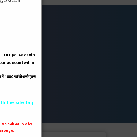
المستخدمون الذين يقومون بتحميل صورة الملف الشخصي على موقعنا يحصلون على رصيد أكبر بثلاثة أضعاف.
lesi
lesi.
lesi
00
Takipci Kazanin.
your account within
.
ें 1000 फॉलोअर्स प्राप्त
th the site tag.
th ek kahaanee ke
aaenge.