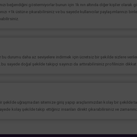
ınızı beğendiğini göstermiyorlar bunun için 1k nın altında diğer kişiler olarak
rınızı +1k üstüne çıkarabilirsiniz ve bu sayede kullanıcılar paylaşımlarınızı binl
abilirsiniz.
bu durumu daha az seviyelere indirmek için ücretsiz bir şekilde sizlere verilen
iz.bu sayede doğal şekilde takipçi sayınızı da arttırabilirsiniz profilinizin dikk
bir şekilde uğraşmadan sitemize giriş yapıp araçlarımızdan kolay bir şekilde t
sayede kolay şekilde takip ettiğiniz insanları direkt çıkarabilirsiniz ve zamanın