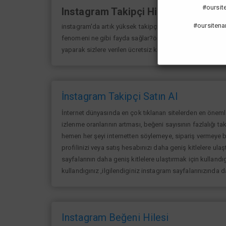
#oursiten
Instagram Takipçi Hilesi
#oursitena
instagram'da artık yüksek takipçi kasmak eskisi kadar 
fenomeni ne gibi fayda sağlar?öncelikle bir çok kişi me
yaparak sizlere verilen ücretsiz kredilerden her gün yarar
İnstagram Takipçi Satın Al
İnternet dünyasında en çok tıklanan sitelerden en öneml
izlenme oranlarının artması, beğeni sayısının fazlalığı ta
hemen her şeyi internetten söylemeye, sipariş vermeye ba
profilinizi veya satış hesabınızı daha geniş kitlelere ulaşt
sayfalarının daha geniş kitlelere ulaştırmak için kullandıg
kullandıgınız ,ilgilendiginiz instagram sayfalarınızında 
Instagram Beğeni Hilesi