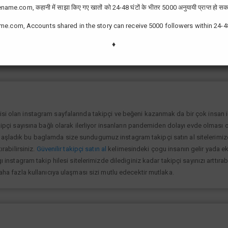
ame.com, कहानी में साझा किए गए खातों को 24-48 घंटों के भीतर 5000 अनुयायी प्राप्त हो सक
me.com, Accounts shared in the story can receive 5000 followers within 24-4
zor değil günümüzde bir çok kullanıcının yüksek takipçiye ulaşması ve fenome
slek olarak görmektedir ve geçimlerini bu yoldan sağlamaktadır.Sizlerde yükse
♦
lanıp sayfanızı yüksek seviyelere ulaştırabilirsiniz.
isi olan instagram sayfalarında takipçi ve beğeni kazanmak da bir çok insan
kipçi sayısına bağlı olarak ilerliyor insanların pandemiden dolayı evde olması o
şladık bu baglamda size sundugumuz instagram takipçi satın al sitelerimize gi
ırabilirsiniz.
Güvenilir takipçi satın al
kelimesindeki çogu insanın gelir yada ek 
ı instagram takip hilesi sitelerimizde dilediginiz kadar takipçi sayınızı arttıra
daha fazla kullanıcıya ulaşması sizi mutlu edecektir mutlaka.