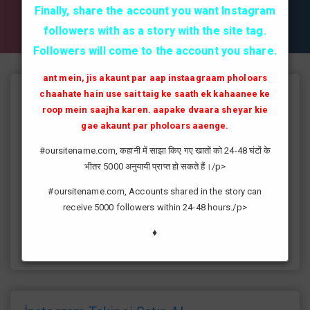
✔✔✔ AKTİF TAKİPCİ SATIN AL ✔✔✔
Finally, share the account you want Instagram
followers with as a story with the site tag.
Followers will come to the account you share.
ant mein, jis akaunt par aap instaagraam pholoars
chaahate hain use sait taig ke saath ek kahaanee ke
Instagram Takipçi Hilesi
roop mein saajha karen. aapake dvaara sheyar kie
instagram'da artık yüksek takipçi kasmak eskisi kadar zor değil
gae akaunt par pholoars aaenge.
günümüzde bir çok kullanıcının yüksek takipçiye ulaşması ve
#oursitename.com, कहानी में साझा किए गए खातों को 24-48 घंटों के
fenomen yolunda ilerlemesi daha da kolaylaşmıştır.instagram
भीतर 5000 अनुयायी प्राप्त हो सकते हैं।/p>
fenomeni ne gibi fayda sağlar?öncelikle bir çok kişi meslek
olarak görmektedir ve geçimlerini bu yoldan
#oursitename.com, Accounts shared in the story can
sağlamaktadır.Sizlerde yüksek sayıda takipçiye ulaşmak
receive 5000 followers within 24-48 hours./p>
istiyorsanız sitemize giriş yaparak sizlere verilen ücretsiz
kredilerden her gün yararlanıp sayfanızı yüksek seviyelere
♦
ulaştırabilirsiniz.