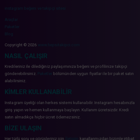
instagram beğeni ve takipçi sitesi
Araçlar
Paketler
Blog
Copyright © 2026
www.hepsitakipci.com
NASIL ÇALIŞIR
Kredileriniz ile dilediğiniz paylaşımınıza beğeni ve profilinize takipçi
gönderebilirsiniz.
Paketler
bölümünden uygun fiyatlar ile bir paket satın
alabilirsiniz.
KIMLER KULLANABILIR
Instagram üyeliği olan herkes sistemi kullanabilir. Instagram hesabınızla
giriş yapın ve hemen kullanmaya başlayın. Kullanım ücretsizdir. Kredi
satın almadıkça hiçbir ücret ödemezsiniz.
BIZE ULAŞIN
Her türlü soru ve görüşleriniz için
İletişim
kanallarımızdan bizimle irtibat