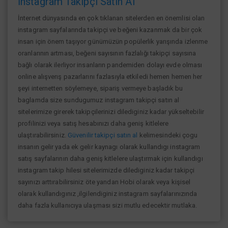
İnstagram Takipçi Satın Al
İnternet dünyasında en çok tıklanan sitelerden en önemlisi olan
instagram sayfalarında takipçi ve beğeni kazanmak da bir çok
insan için önem taşıyor günümüzün popülerlik yarışında izlenme
oranlarının artması, beğeni sayısının fazlalığı takipçi sayısına
bağlı olarak ilerliyor insanların pandemiden dolayı evde olması
online alışverış pazarlarını fazlasıyla etkiledi hemen hemen her
şeyi internetten söylemeye, sipariş vermeye başladık bu
baglamda size sundugumuz instagram takipçi satın al
sitelerimize girerek takipçilerinizi dilediginiz kadar yükseltebilir
profilinizi veya satış hesabınızı daha geniş kitlelere
ulaştırabilirsiniz.
Güvenilir takipçi satın al
kelimesindeki çogu
insanın gelir yada ek gelir kaynagı olarak kullandıgı instagram
satış sayfalarının daha geniş kitlelere ulaştırmak için kullandıgı
instagram takip hilesi sitelerimizde dilediginiz kadar takipçi
sayınızı arttırabilirsiniz öte yandan Hobi olarak veya kişisel
olarak kullandıgınız ,ilgilendiginiz instagram sayfalarınızında
daha fazla kullanıcıya ulaşması sizi mutlu edecektir mutlaka.