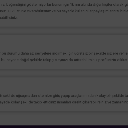
ınızı beğendiğini göstermiyorlar bunun için 1k nın altında diğer kişiler olarak
rınızı +1k üstüne çıkarabilirsiniz ve bu sayede kullanıcılar paylaşımlarınızı binl
abilirsiniz.
bu durumu daha az seviyelere indirmek için ücretsiz bir şekilde sizlere verilen
iz.bu sayede doğal şekilde takipçi sayınızı da arttırabilirsiniz profilinizin dikk
bir şekilde uğraşmadan sitemize giriş yapıp araçlarımızdan kolay bir şekilde t
sayede kolay şekilde takip ettiğiniz insanları direkt çıkarabilirsiniz ve zamanın