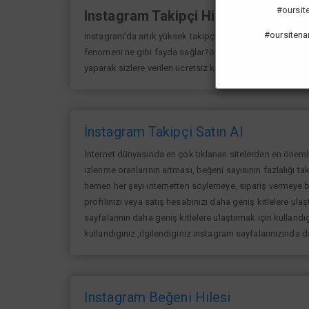
#oursiten
Instagram Takipçi Hilesi
#oursitena
instagram'da artık yüksek takipçi kasmak eskisi kadar 
fenomeni ne gibi fayda sağlar?öncelikle bir çok kişi me
yaparak sizlere verilen ücretsiz kredilerden her gün yarar
İnstagram Takipçi Satın Al
İnternet dünyasında en çok tıklanan sitelerden en öneml
izlenme oranlarının artması, beğeni sayısının fazlalığı ta
hemen her şeyi internetten söylemeye, sipariş vermeye ba
profilinizi veya satış hesabınızı daha geniş kitlelere ulaşt
sayfalarının daha geniş kitlelere ulaştırmak için kullandıg
kullandıgınız ,ilgilendiginiz instagram sayfalarınızında 
Instagram Beğeni Hilesi