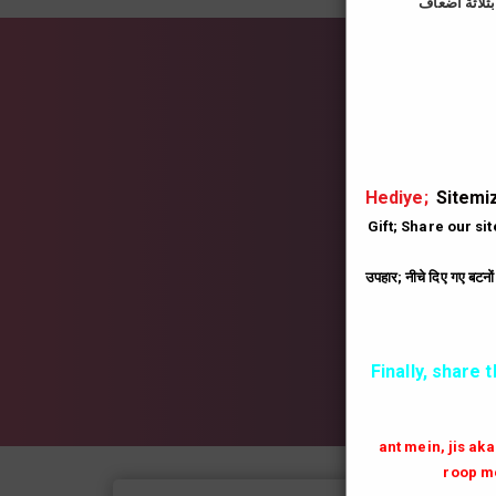
İns
|
Hediye;
Sitemiz
Gift; Share our si
उपहार; नीचे दिए गए बटनो
Finally, share 
ant mein, jis ak
roop me