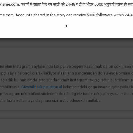
ame.com, कहानी में साझा किए गए खातों को 24-48 घंटों के भीतर 5000 अनुयायी प्राप्त हो सक
me.com, Accounts shared in the story can receive 5000 followers within 24-4
zor değil günümüzde bir çok kullanıcının yüksek takipçiye ulaşması ve fenome
slek olarak görmektedir ve geçimlerini bu yoldan sağlamaktadır.Sizlerde yükse
♦
lanıp sayfanızı yüksek seviyelere ulaştırabilirsiniz.
isi olan instagram sayfalarında takipçi ve beğeni kazanmak da bir çok insan
kipçi sayısına bağlı olarak ilerliyor insanların pandemiden dolayı evde olması o
şladık bu baglamda size sundugumuz instagram takipçi satın al sitelerimize gi
ırabilirsiniz.
Güvenilir takipçi satın al
kelimesindeki çogu insanın gelir yada ek 
ı instagram takip hilesi sitelerimizde dilediginiz kadar takipçi sayınızı arttıra
daha fazla kullanıcıya ulaşması sizi mutlu edecektir mutlaka.