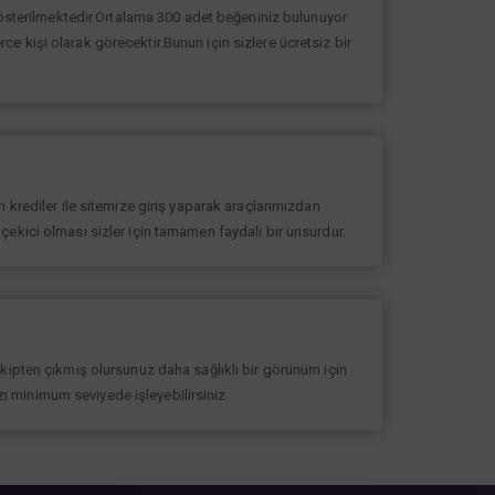
 gösterilmektedir.Ortalama 300 adet beğeniniz bulunuyor
erce kişi olarak görecektir.Bunun için sizlere ücretsiz bir
 krediler ile sitemize giriş yaparak araçlarımızdan
at çekici olması sizler için tamamen faydalı bir unsurdur.
akipten çıkmış olursunuz daha sağlıklı bir görünüm için
ızı minimum seviyede işleyebilirsiniz.