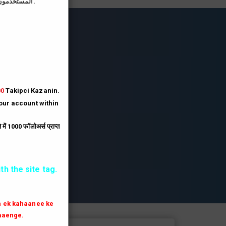
المستخدمون الذين يقومون بتحميل صورة الملف الشخصي على موقعنا يحصلون على رصيد أكبر بثلاثة أضعاف.
lesi
lesi.
lesi
00
Takipci Kazanin.
your account within
.
ें 1000 फॉलोअर्स प्राप्त
th the site tag.
th ek kahaanee ke
aaenge.