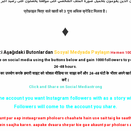
प्रोफ़ाइल चित्र वाले खातों को 3 गुना अधिक क्रेडिट मिलता है।
tagram Takipçi Hi
♦
Günde
10
Dakika'da
bedava
500
takipçi
hi
|
Gün
10
Dakika'da
Bedava
250
beğeni
hi
i Aşağıdaki Butonlardan
Sosyal Medyada Paylaşın
Hemen 10
|
Her Dakika
ücretsiz
6
yorum
hilesi.
te on social media using the buttons below and gain 1000 followers to 
24-48 hours.
|
Milyonlarca
instagram unfollow
hilesi
ं का उपयोग करके हमारी साइट को सोशल मीडिया पर साझा करें और 24-48 घंटों के भीतर अपने खाते म
करें।
GİRİŞ YAP
Click and Share on Social Mediastrong
the account you want Instagram followers with as a story wi
✔✔✔ AKTİF TAKİPCİ SATIN AL ✔✔✔
Followers will come to the account you share.
aunt par aap instaagraam pholoars chaahate hain use sait taig ke saa
in saajha karen. aapake dvaara sheyar kie gae akaunt par pholoars 