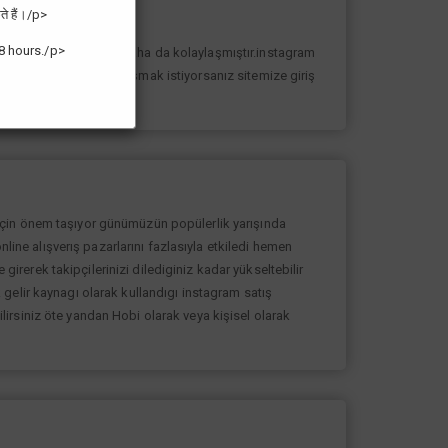
ते हैं।/p>
8 hours./p>
n yolunda ilerlemesi daha da kolaylaşmıştır.instagram
k sayıda takipçiye ulaşmak istiyorsanız sitemize giriş
 için önem taşıyor günümüzün popülerlik yarışında
nline alışverış pazarlarını fazlasıyla etkiledi hemen
rerek takipçilerinizi dilediginiz kadar yükseltebilir
gelir kaynagı olarak kullandıgı instagram satış
bilirsiniz öte yandan Hobi olarak veya kişisel olarak