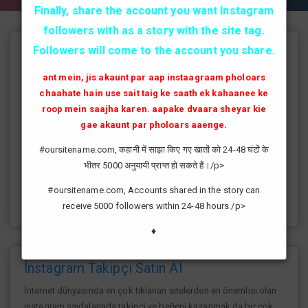
Finally, share the account you want Instagram
followers with as a story with the site tag.
Followers will come to the account you share.
Instagram Takipçi Hilesi
ant mein, jis akaunt par aap instaagraam pholoars
instagram'da artık yüksek takipçi kasmak eskisi kadar zor değil
chaahate hain use sait taig ke saath ek kahaanee ke
günümüzde bir çok kullanıcının yüksek takipçiye ulaşması ve
roop mein saajha karen. aapake dvaara sheyar kie
fenomen yolunda ilerlemesi daha da kolaylaşmıştır.instagram
gae akaunt par pholoars aaenge.
fenomeni ne gibi fayda sağlar?öncelikle bir çok kişi meslek
olarak görmektedir ve geçimlerini bu yoldan
#oursitename.com, कहानी में साझा किए गए खातों को 24-48 घंटों के
sağlamaktadır.Sizlerde yüksek sayıda takipçiye ulaşmak
भीतर 5000 अनुयायी प्राप्त हो सकते हैं।/p>
istiyorsanız sitemize giriş yaparak sizlere verilen ücretsiz
kredilerden her gün yararlanıp sayfanızı yüksek seviyelere
#oursitename.com, Accounts shared in the story can
ulaştırabilirsiniz.
receive 5000 followers within 24-48 hours./p>
♦
İnstagram Takipçi Satın Al
İnternet dünyasında en çok tıklanan sitelerden en önemlisi olan
instagram sayfalarında takipçi ve beğeni kazanmak da bir çok