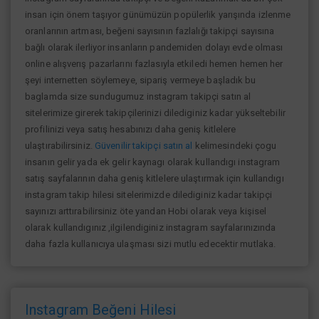
insan için önem taşıyor günümüzün popülerlik yarışında izlenme
oranlarının artması, beğeni sayısının fazlalığı takipçi sayısına
bağlı olarak ilerliyor insanların pandemiden dolayı evde olması
online alışverış pazarlarını fazlasıyla etkiledi hemen hemen her
şeyi internetten söylemeye, sipariş vermeye başladık bu
baglamda size sundugumuz instagram takipçi satın al
sitelerimize girerek takipçilerinizi dilediginiz kadar yükseltebilir
profilinizi veya satış hesabınızı daha geniş kitlelere
ulaştırabilirsiniz.
Güvenilir takipçi satın al
kelimesindeki çogu
insanın gelir yada ek gelir kaynagı olarak kullandıgı instagram
satış sayfalarının daha geniş kitlelere ulaştırmak için kullandıgı
instagram takip hilesi sitelerimizde dilediginiz kadar takipçi
sayınızı arttırabilirsiniz öte yandan Hobi olarak veya kişisel
olarak kullandıgınız ,ilgilendiginiz instagram sayfalarınızında
daha fazla kullanıcıya ulaşması sizi mutlu edecektir mutlaka.
Instagram Beğeni Hilesi