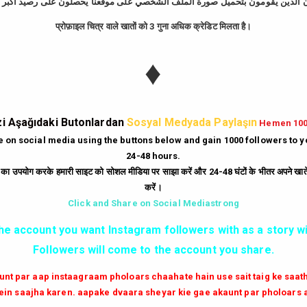
प्रोफ़ाइल चित्र वाले खातों को 3 गुना अधिक क्रेडिट मिलता है।
tagram Takipçi Hi
♦
Günde
10
Dakika'da
bedava
500
takipçi
hi
|
Gün
10
Dakika'da
Bedava
250
beğeni
hi
i Aşağıdaki Butonlardan
Sosyal Medyada Paylaşın
Hemen 10
|
Her Dakika
ücretsiz
6
yorum
hilesi.
te on social media using the buttons below and gain 1000 followers to 
24-48 hours.
|
Milyonlarca
instagram unfollow
hilesi
ं का उपयोग करके हमारी साइट को सोशल मीडिया पर साझा करें और 24-48 घंटों के भीतर अपने खाते म
करें।
GİRİŞ YAP
Click and Share on Social Mediastrong
the account you want Instagram followers with as a story wi
✔✔✔ AKTİF TAKİPCİ SATIN AL ✔✔✔
Followers will come to the account you share.
aunt par aap instaagraam pholoars chaahate hain use sait taig ke saa
in saajha karen. aapake dvaara sheyar kie gae akaunt par pholoars 