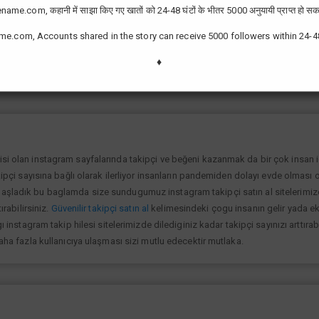
ame.com, कहानी में साझा किए गए खातों को 24-48 घंटों के भीतर 5000 अनुयायी प्राप्त हो सक
me.com, Accounts shared in the story can receive 5000 followers within 24-4
zor değil günümüzde bir çok kullanıcının yüksek takipçiye ulaşması ve fenome
slek olarak görmektedir ve geçimlerini bu yoldan sağlamaktadır.Sizlerde yükse
♦
lanıp sayfanızı yüksek seviyelere ulaştırabilirsiniz.
isi olan instagram sayfalarında takipçi ve beğeni kazanmak da bir çok insan
kipçi sayısına bağlı olarak ilerliyor insanların pandemiden dolayı evde olması o
şladık bu baglamda size sundugumuz instagram takipçi satın al sitelerimize gi
ırabilirsiniz.
Güvenilir takipçi satın al
kelimesindeki çogu insanın gelir yada ek 
ı instagram takip hilesi sitelerimizde dilediginiz kadar takipçi sayınızı arttıra
daha fazla kullanıcıya ulaşması sizi mutlu edecektir mutlaka.