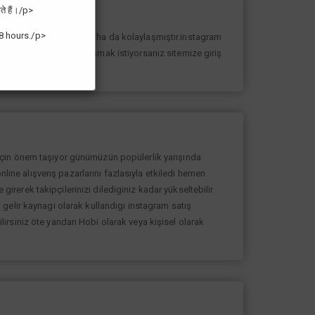
ते हैं।/p>
8 hours./p>
n yolunda ilerlemesi daha da kolaylaşmıştır.instagram
k sayıda takipçiye ulaşmak istiyorsanız sitemize giriş
 için önem taşıyor günümüzün popülerlik yarışında
nline alışverış pazarlarını fazlasıyla etkiledi hemen
rerek takipçilerinizi dilediginiz kadar yükseltebilir
gelir kaynagı olarak kullandıgı instagram satış
bilirsiniz öte yandan Hobi olarak veya kişisel olarak