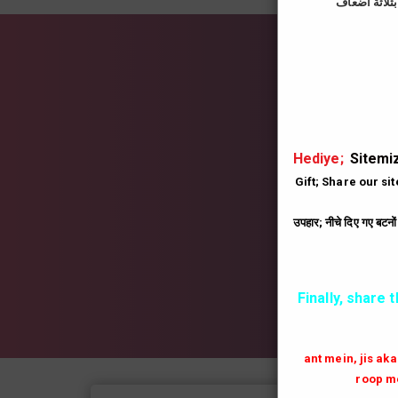
İns
|
Hediye;
Sitemiz
Gift; Share our si
उपहार; नीचे दिए गए बटनो
Finally, share 
ant mein, jis ak
roop me