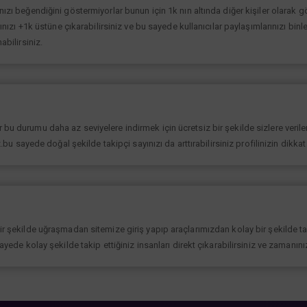
ınızı beğendiğini göstermiyorlar bunun için 1k nın altında diğer kişiler olarak
rınızı +1k üstüne çıkarabilirsiniz ve bu sayede kullanıcılar paylaşımlarınızı binl
abilirsiniz.
bu durumu daha az seviyelere indirmek için ücretsiz bir şekilde sizlere verilen
iz.bu sayede doğal şekilde takipçi sayınızı da arttırabilirsiniz profilinizin dikk
bir şekilde uğraşmadan sitemize giriş yapıp araçlarımızdan kolay bir şekilde t
sayede kolay şekilde takip ettiğiniz insanları direkt çıkarabilirsiniz ve zamanın