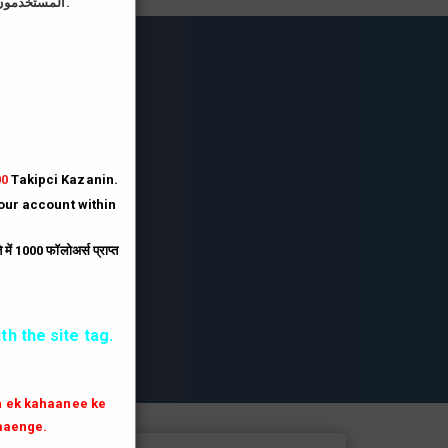
المستخدمون الذين يقومون بتحميل صورة الملف الشخصي على موقعنا يحصلون على رصيد أكبر بثلاثة أضعاف.
lesi
lesi.
lesi
00
Takipci Kazanin.
your account within
.
ें 1000 फॉलोअर्स प्राप्त
th the site tag.
th ek kahaanee ke
aaenge.