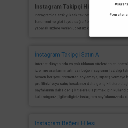
#oursiten
Instagram Takipçi Hilesi
#oursitena
instagram'da artık yüksek takipçi kasmak eskisi kadar 
fenomeni ne gibi fayda sağlar?öncelikle bir çok kişi me
yaparak sizlere verilen ücretsiz kredilerden her gün yarar
İnstagram Takipçi Satın Al
İnternet dünyasında en çok tıklanan sitelerden en öneml
izlenme oranlarının artması, beğeni sayısının fazlalığı ta
hemen her şeyi internetten söylemeye, sipariş vermeye ba
profilinizi veya satış hesabınızı daha geniş kitlelere ulaşt
sayfalarının daha geniş kitlelere ulaştırmak için kullandıg
kullandıgınız ,ilgilendiginiz instagram sayfalarınızında 
Instagram Beğeni Hilesi