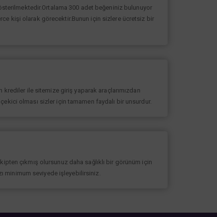
 gösterilmektedir.Ortalama 300 adet beğeniniz bulunuyor
erce kişi olarak görecektir.Bunun için sizlere ücretsiz bir
 krediler ile sitemize giriş yaparak araçlarımızdan
at çekici olması sizler için tamamen faydalı bir unsurdur.
akipten çıkmış olursunuz daha sağlıklı bir görünüm için
ızı minimum seviyede işleyebilirsiniz.