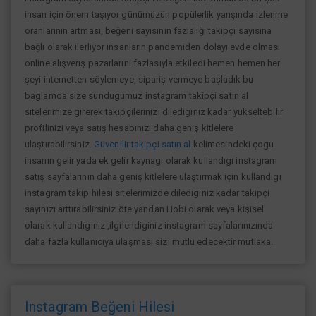
insan için önem taşıyor günümüzün popülerlik yarışında izlenme
oranlarının artması, beğeni sayısının fazlalığı takipçi sayısına
bağlı olarak ilerliyor insanların pandemiden dolayı evde olması
online alışverış pazarlarını fazlasıyla etkiledi hemen hemen her
şeyi internetten söylemeye, sipariş vermeye başladık bu
baglamda size sundugumuz instagram takipçi satın al
sitelerimize girerek takipçilerinizi dilediginiz kadar yükseltebilir
profilinizi veya satış hesabınızı daha geniş kitlelere
ulaştırabilirsiniz.
Güvenilir takipçi satın al
kelimesindeki çogu
insanın gelir yada ek gelir kaynagı olarak kullandıgı instagram
satış sayfalarının daha geniş kitlelere ulaştırmak için kullandıgı
instagram takip hilesi sitelerimizde dilediginiz kadar takipçi
sayınızı arttırabilirsiniz öte yandan Hobi olarak veya kişisel
olarak kullandıgınız ,ilgilendiginiz instagram sayfalarınızında
daha fazla kullanıcıya ulaşması sizi mutlu edecektir mutlaka.
Instagram Beğeni Hilesi