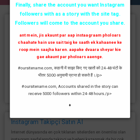
Finally, share the account you want Instagram
followers with as a story with the site tag.
Followers will come to the account you share.
Instagram Takipçi Hilesi
ant mein, jis akaunt par aap instaagraam pholoars
instagram'da artık yüksek takipçi kasmak eskisi kadar zor değil
chaahate hain use sait taig ke saath ek kahaanee ke
günümüzde bir çok kullanıcının yüksek takipçiye ulaşması ve
roop mein saajha karen. aapake dvaara sheyar kie
fenomen yolunda ilerlemesi daha da kolaylaşmıştır.instagram
gae akaunt par pholoars aaenge.
fenomeni ne gibi fayda sağlar?öncelikle bir çok kişi meslek
olarak görmektedir ve geçimlerini bu yoldan
#oursitename.com, कहानी में साझा किए गए खातों को 24-48 घंटों के
sağlamaktadır.Sizlerde yüksek sayıda takipçiye ulaşmak
भीतर 5000 अनुयायी प्राप्त हो सकते हैं।/p>
istiyorsanız sitemize giriş yaparak sizlere verilen ücretsiz
kredilerden her gün yararlanıp sayfanızı yüksek seviyelere
#oursitename.com, Accounts shared in the story can
ulaştırabilirsiniz.
receive 5000 followers within 24-48 hours./p>
♦
İnstagram Takipçi Satın Al
İnternet dünyasında en çok tıklanan sitelerden en önemlisi olan
instagram sayfalarında takipçi ve beğeni kazanmak da bir çok