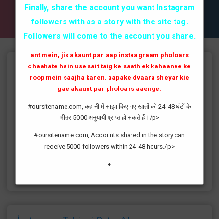
✔✔✔ AKTİF TAKİPCİ SATIN AL ✔✔✔
Finally, share the account you want Instagram
followers with as a story with the site tag.
Followers will come to the account you share.
ant mein, jis akaunt par aap instaagraam pholoars
chaahate hain use sait taig ke saath ek kahaanee ke
Instagram Takipçi Hilesi
roop mein saajha karen. aapake dvaara sheyar kie
instagram'da artık yüksek takipçi kasmak eskisi kadar zor değil
gae akaunt par pholoars aaenge.
günümüzde bir çok kullanıcının yüksek takipçiye ulaşması ve
#oursitename.com, कहानी में साझा किए गए खातों को 24-48 घंटों के
fenomen yolunda ilerlemesi daha da kolaylaşmıştır.instagram
भीतर 5000 अनुयायी प्राप्त हो सकते हैं।/p>
fenomeni ne gibi fayda sağlar?öncelikle bir çok kişi meslek
olarak görmektedir ve geçimlerini bu yoldan
#oursitename.com, Accounts shared in the story can
sağlamaktadır.Sizlerde yüksek sayıda takipçiye ulaşmak
receive 5000 followers within 24-48 hours./p>
istiyorsanız sitemize giriş yaparak sizlere verilen ücretsiz
kredilerden her gün yararlanıp sayfanızı yüksek seviyelere
♦
ulaştırabilirsiniz.