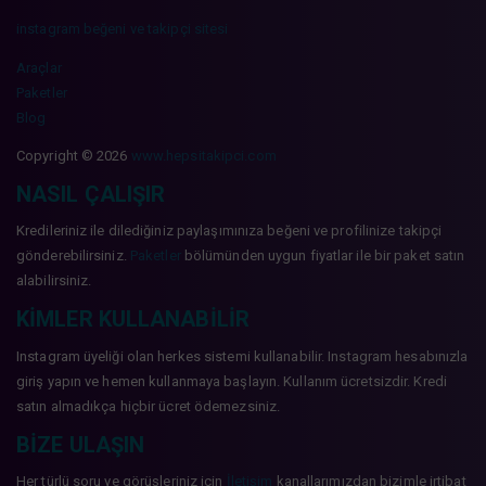
instagram beğeni ve takipçi sitesi
Araçlar
Paketler
Blog
Copyright © 2026
www.hepsitakipci.com
NASIL ÇALIŞIR
Kredileriniz ile dilediğiniz paylaşımınıza beğeni ve profilinize takipçi
gönderebilirsiniz.
Paketler
bölümünden uygun fiyatlar ile bir paket satın
alabilirsiniz.
KIMLER KULLANABILIR
Instagram üyeliği olan herkes sistemi kullanabilir. Instagram hesabınızla
giriş yapın ve hemen kullanmaya başlayın. Kullanım ücretsizdir. Kredi
satın almadıkça hiçbir ücret ödemezsiniz.
BIZE ULAŞIN
Her türlü soru ve görüşleriniz için
İletişim
kanallarımızdan bizimle irtibat