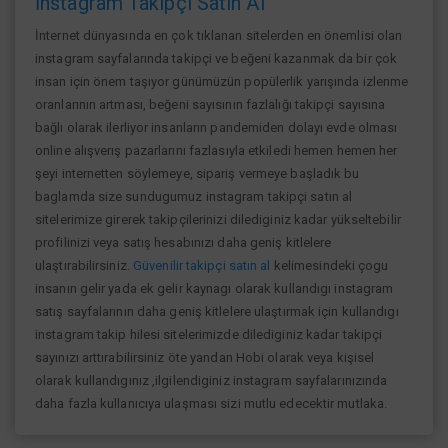
İnstagram Takipçi Satın Al
İnternet dünyasında en çok tıklanan sitelerden en önemlisi olan
instagram sayfalarında takipçi ve beğeni kazanmak da bir çok
insan için önem taşıyor günümüzün popülerlik yarışında izlenme
oranlarının artması, beğeni sayısının fazlalığı takipçi sayısına
bağlı olarak ilerliyor insanların pandemiden dolayı evde olması
online alışverış pazarlarını fazlasıyla etkiledi hemen hemen her
şeyi internetten söylemeye, sipariş vermeye başladık bu
baglamda size sundugumuz instagram takipçi satın al
sitelerimize girerek takipçilerinizi dilediginiz kadar yükseltebilir
profilinizi veya satış hesabınızı daha geniş kitlelere
ulaştırabilirsiniz.
Güvenilir takipçi satın al
kelimesindeki çogu
insanın gelir yada ek gelir kaynagı olarak kullandıgı instagram
satış sayfalarının daha geniş kitlelere ulaştırmak için kullandıgı
instagram takip hilesi sitelerimizde dilediginiz kadar takipçi
sayınızı arttırabilirsiniz öte yandan Hobi olarak veya kişisel
olarak kullandıgınız ,ilgilendiginiz instagram sayfalarınızında
daha fazla kullanıcıya ulaşması sizi mutlu edecektir mutlaka.