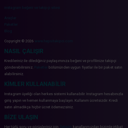
instagram beğeni ve takipçi sitesi
Araçlar
Paketler
Blog
Copyright © 2026
www.hepsitakipci.com
NASIL ÇALIŞIR
Kredileriniz ile dilediğiniz paylaşımınıza beğeni ve profilinize takipçi
gönderebilirsiniz.
Paketler
bölümünden uygun fiyatlar ile bir paket satın
alabilirsiniz.
KIMLER KULLANABILIR
Instagram üyeliği olan herkes sistemi kullanabilir. Instagram hesabınızla
giriş yapın ve hemen kullanmaya başlayın. Kullanım ücretsizdir. Kredi
satın almadıkça hiçbir ücret ödemezsiniz.
BIZE ULAŞIN
Her türlü soru ve görüşleriniz için
İletişim
kanallarımızdan bizimle irtibat