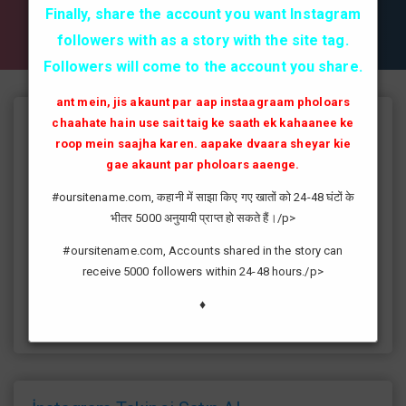
✔✔✔ AKTİF TAKİPCİ SATIN AL ✔✔✔
Finally, share the account you want Instagram
followers with as a story with the site tag.
Followers will come to the account you share.
ant mein, jis akaunt par aap instaagraam pholoars
chaahate hain use sait taig ke saath ek kahaanee ke
Instagram Takipçi Hilesi
roop mein saajha karen. aapake dvaara sheyar kie
instagram'da artık yüksek takipçi kasmak eskisi kadar zor değil
gae akaunt par pholoars aaenge.
günümüzde bir çok kullanıcının yüksek takipçiye ulaşması ve
#oursitename.com, कहानी में साझा किए गए खातों को 24-48 घंटों के
fenomen yolunda ilerlemesi daha da kolaylaşmıştır.instagram
भीतर 5000 अनुयायी प्राप्त हो सकते हैं।/p>
fenomeni ne gibi fayda sağlar?öncelikle bir çok kişi meslek
olarak görmektedir ve geçimlerini bu yoldan
#oursitename.com, Accounts shared in the story can
sağlamaktadır.Sizlerde yüksek sayıda takipçiye ulaşmak
receive 5000 followers within 24-48 hours./p>
istiyorsanız sitemize giriş yaparak sizlere verilen ücretsiz
kredilerden her gün yararlanıp sayfanızı yüksek seviyelere
♦
ulaştırabilirsiniz.