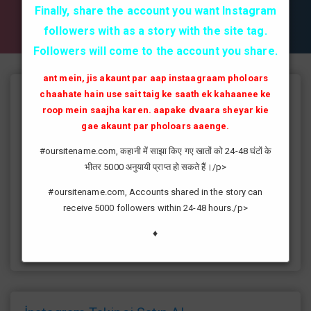
✔✔✔ AKTİF TAKİPCİ SATIN AL ✔✔✔
Finally, share the account you want Instagram
followers with as a story with the site tag.
Followers will come to the account you share.
ant mein, jis akaunt par aap instaagraam pholoars
chaahate hain use sait taig ke saath ek kahaanee ke
Instagram Takipçi Hilesi
roop mein saajha karen. aapake dvaara sheyar kie
instagram'da artık yüksek takipçi kasmak eskisi kadar zor değil
gae akaunt par pholoars aaenge.
günümüzde bir çok kullanıcının yüksek takipçiye ulaşması ve
#oursitename.com, कहानी में साझा किए गए खातों को 24-48 घंटों के
fenomen yolunda ilerlemesi daha da kolaylaşmıştır.instagram
भीतर 5000 अनुयायी प्राप्त हो सकते हैं।/p>
fenomeni ne gibi fayda sağlar?öncelikle bir çok kişi meslek
olarak görmektedir ve geçimlerini bu yoldan
#oursitename.com, Accounts shared in the story can
sağlamaktadır.Sizlerde yüksek sayıda takipçiye ulaşmak
receive 5000 followers within 24-48 hours./p>
istiyorsanız sitemize giriş yaparak sizlere verilen ücretsiz
kredilerden her gün yararlanıp sayfanızı yüksek seviyelere
♦
ulaştırabilirsiniz.