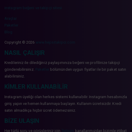
instagram beğeni ve takipçi sitesi
Araçlar
Paketler
Blog
Copyright © 2026
www.hepsitakipci.com
NASIL ÇALIŞIR
Kredileriniz ile dilediğiniz paylaşımınıza beğeni ve profilinize takipçi
gönderebilirsiniz.
Paketler
bölümünden uygun fiyatlar ile bir paket satın
alabilirsiniz.
KIMLER KULLANABILIR
Instagram üyeliği olan herkes sistemi kullanabilir. Instagram hesabınızla
giriş yapın ve hemen kullanmaya başlayın. Kullanım ücretsizdir. Kredi
satın almadıkça hiçbir ücret ödemezsiniz.
BIZE ULAŞIN
Her türlü soru ve görüşleriniz için
İletişim
kanallarımızdan bizimle irtibat