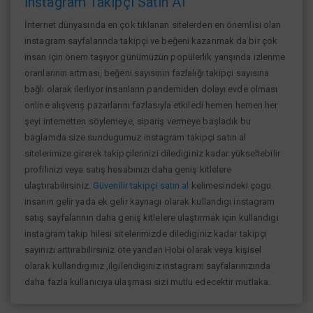
İnstagram Takipçi Satın Al
İnternet dünyasında en çok tıklanan sitelerden en önemlisi olan
instagram sayfalarında takipçi ve beğeni kazanmak da bir çok
insan için önem taşıyor günümüzün popülerlik yarışında izlenme
oranlarının artması, beğeni sayısının fazlalığı takipçi sayısına
bağlı olarak ilerliyor insanların pandemiden dolayı evde olması
online alışverış pazarlarını fazlasıyla etkiledi hemen hemen her
şeyi internetten söylemeye, sipariş vermeye başladık bu
baglamda size sundugumuz instagram takipçi satın al
sitelerimize girerek takipçilerinizi dilediginiz kadar yükseltebilir
profilinizi veya satış hesabınızı daha geniş kitlelere
ulaştırabilirsiniz.
Güvenilir takipçi satın al
kelimesindeki çogu
insanın gelir yada ek gelir kaynagı olarak kullandıgı instagram
satış sayfalarının daha geniş kitlelere ulaştırmak için kullandıgı
instagram takip hilesi sitelerimizde dilediginiz kadar takipçi
sayınızı arttırabilirsiniz öte yandan Hobi olarak veya kişisel
olarak kullandıgınız ,ilgilendiginiz instagram sayfalarınızında
daha fazla kullanıcıya ulaşması sizi mutlu edecektir mutlaka.