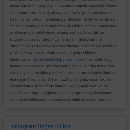
insan için önem taşıyor günümüzün popülerlik yarışında izlenme
oranlarının artması, beğeni sayısının fazlalığı takipçi sayısına
bağlı olarak ilerliyor insanların pandemiden dolayı evde olması
online alışverış pazarlarını fazlasıyla etkiledi hemen hemen her
şeyi internetten söylemeye, sipariş vermeye başladık bu
baglamda size sundugumuz instagram takipçi satın al
sitelerimize girerek takipçilerinizi dilediginiz kadar yükseltebilir
profilinizi veya satış hesabınızı daha geniş kitlelere
ulaştırabilirsiniz.
Güvenilir takipçi satın al
kelimesindeki çogu
insanın gelir yada ek gelir kaynagı olarak kullandıgı instagram
satış sayfalarının daha geniş kitlelere ulaştırmak için kullandıgı
instagram takip hilesi sitelerimizde dilediginiz kadar takipçi
sayınızı arttırabilirsiniz öte yandan Hobi olarak veya kişisel
olarak kullandıgınız ,ilgilendiginiz instagram sayfalarınızında
daha fazla kullanıcıya ulaşması sizi mutlu edecektir mutlaka.
Instagram Beğeni Hilesi