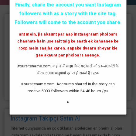
Finally, share the account you want Instagram
followers with as a story with the site tag.
Followers will come to the account you share.
Instagram Takipçi Hilesi
ant mein, jis akaunt par aap instaagraam pholoars
instagram'da artık yüksek takipçi kasmak eskisi kadar zor değil
chaahate hain use sait taig ke saath ek kahaanee ke
günümüzde bir çok kullanıcının yüksek takipçiye ulaşması ve
roop mein saajha karen. aapake dvaara sheyar kie
fenomen yolunda ilerlemesi daha da kolaylaşmıştır.instagram
gae akaunt par pholoars aaenge.
fenomeni ne gibi fayda sağlar?öncelikle bir çok kişi meslek
olarak görmektedir ve geçimlerini bu yoldan
#oursitename.com, कहानी में साझा किए गए खातों को 24-48 घंटों के
sağlamaktadır.Sizlerde yüksek sayıda takipçiye ulaşmak
भीतर 5000 अनुयायी प्राप्त हो सकते हैं।/p>
istiyorsanız sitemize giriş yaparak sizlere verilen ücretsiz
kredilerden her gün yararlanıp sayfanızı yüksek seviyelere
#oursitename.com, Accounts shared in the story can
ulaştırabilirsiniz.
receive 5000 followers within 24-48 hours./p>
♦
İnstagram Takipçi Satın Al
İnternet dünyasında en çok tıklanan sitelerden en önemlisi olan
instagram sayfalarında takipçi ve beğeni kazanmak da bir çok