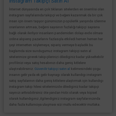
İnstagram Takipçi Satın Al
İnternet dünyasında en çok tıklanan sitelerden en önemlisi olan
instagram sayfalarında takipçi ve beğeni kazanmak da bir çok
insan için önem taşıyor günümüzün popülerlik yarışında izlenme
oranlarının artması, beğeni sayısının fazlalığı takipçi sayısına
bağlı olarak ilerliyor insanların pandemiden dolayı evde olması
online alışverış pazarlarını fazlasıyla etkiledi hemen hemen her
şeyi internetten söylemeye, sipariş vermeye başladık bu
baglamda size sundugumuz instagram takipçi satın al
sitelerimize girerek takipçilerinizi dilediginiz kadar yükseltebilir
profilinizi veya satış hesabınızı daha geniş kitlelere
ulaştırabilirsiniz.
Güvenilir takipçi satın al
kelimesindeki çogu
insanın gelir yada ek gelir kaynagı olarak kullandıgı instagram
satış sayfalarının daha geniş kitlelere ulaştırmak için kullandıgı
instagram takip hilesi sitelerimizde dilediginiz kadar takipçi
sayınızı arttırabilirsiniz öte yandan Hobi olarak veya kişisel
olarak kullandıgınız ,ilgilendiginiz instagram sayfalarınızında
daha fazla kullanıcıya ulaşması sizi mutlu edecektir mutlaka.