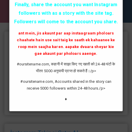
✔✔✔ AKTİF TAKİPCİ SATIN AL ✔✔✔
Finally, share the account you want Instagram
followers with as a story with the site tag.
Followers will come to the account you share.
ant mein, jis akaunt par aap instaagraam pholoars
chaahate hain use sait taig ke saath ek kahaanee ke
Instagram Takipçi Hilesi
roop mein saajha karen. aapake dvaara sheyar kie
instagram'da artık yüksek takipçi kasmak eskisi kadar zor değil
gae akaunt par pholoars aaenge.
günümüzde bir çok kullanıcının yüksek takipçiye ulaşması ve
#oursitename.com, कहानी में साझा किए गए खातों को 24-48 घंटों के
fenomen yolunda ilerlemesi daha da kolaylaşmıştır.instagram
भीतर 5000 अनुयायी प्राप्त हो सकते हैं।/p>
fenomeni ne gibi fayda sağlar?öncelikle bir çok kişi meslek
olarak görmektedir ve geçimlerini bu yoldan
#oursitename.com, Accounts shared in the story can
sağlamaktadır.Sizlerde yüksek sayıda takipçiye ulaşmak
receive 5000 followers within 24-48 hours./p>
istiyorsanız sitemize giriş yaparak sizlere verilen ücretsiz
kredilerden her gün yararlanıp sayfanızı yüksek seviyelere
♦
ulaştırabilirsiniz.