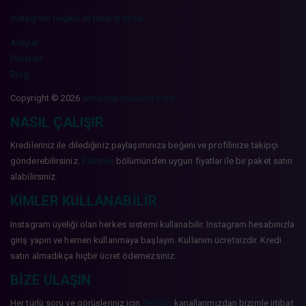
instagram beğeni ve takipçi sitesi
Araçlar
Paketler
Blog
Copyright © 2026
www.hepsitakipci.com
NASIL ÇALIŞIR
Kredileriniz ile dilediğiniz paylaşımınıza beğeni ve profilinize takipçi
gönderebilirsiniz.
Paketler
bölümünden uygun fiyatlar ile bir paket satın
alabilirsiniz.
KIMLER KULLANABILIR
Instagram üyeliği olan herkes sistemi kullanabilir. Instagram hesabınızla
giriş yapın ve hemen kullanmaya başlayın. Kullanım ücretsizdir. Kredi
satın almadıkça hiçbir ücret ödemezsiniz.
BIZE ULAŞIN
Her türlü soru ve görüşleriniz için
İletişim
kanallarımızdan bizimle irtibat