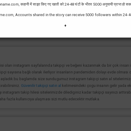
ame.com, कहानी में साझा किए गए खातों को 24-48 घंटों के भीतर 5000 अनुयायी प्राप्त हो सक
me.com, Accounts shared in the story can receive 5000 followers within 24-4
zor değil günümüzde bir çok kullanıcının yüksek takipçiye ulaşması ve fenome
slek olarak görmektedir ve geçimlerini bu yoldan sağlamaktadır.Sizlerde yükse
♦
lanıp sayfanızı yüksek seviyelere ulaştırabilirsiniz.
isi olan instagram sayfalarında takipçi ve beğeni kazanmak da bir çok insan
kipçi sayısına bağlı olarak ilerliyor insanların pandemiden dolayı evde olması o
şladık bu baglamda size sundugumuz instagram takipçi satın al sitelerimize gi
ırabilirsiniz.
Güvenilir takipçi satın al
kelimesindeki çogu insanın gelir yada ek 
ı instagram takip hilesi sitelerimizde dilediginiz kadar takipçi sayınızı arttıra
daha fazla kullanıcıya ulaşması sizi mutlu edecektir mutlaka.