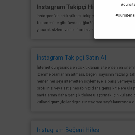
#oursiten
Instagram Takipçi Hilesi
#oursitena
instagram'da artık yüksek takipçi kasmak eskisi kadar 
fenomeni ne gibi fayda sağlar?öncelikle bir çok kişi me
yaparak sizlere verilen ücretsiz kredilerden her gün yarar
İnstagram Takipçi Satın Al
İnternet dünyasında en çok tıklanan sitelerden en öneml
izlenme oranlarının artması, beğeni sayısının fazlalığı ta
hemen her şeyi internetten söylemeye, sipariş vermeye ba
profilinizi veya satış hesabınızı daha geniş kitlelere ulaşt
sayfalarının daha geniş kitlelere ulaştırmak için kullandıg
kullandıgınız ,ilgilendiginiz instagram sayfalarınızında 
Instagram Beğeni Hilesi