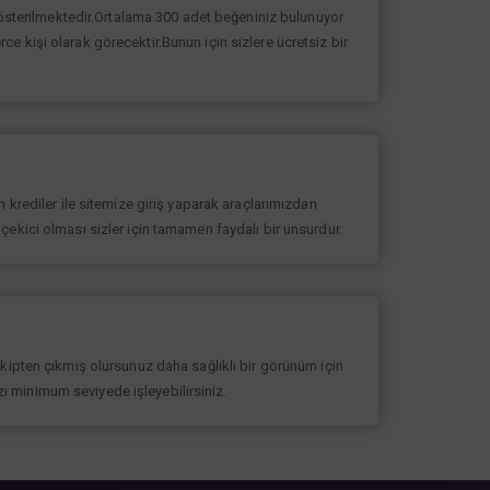
 gösterilmektedir.Ortalama 300 adet beğeniniz bulunuyor
erce kişi olarak görecektir.Bunun için sizlere ücretsiz bir
 krediler ile sitemize giriş yaparak araçlarımızdan
at çekici olması sizler için tamamen faydalı bir unsurdur.
akipten çıkmış olursunuz daha sağlıklı bir görünüm için
ızı minimum seviyede işleyebilirsiniz.