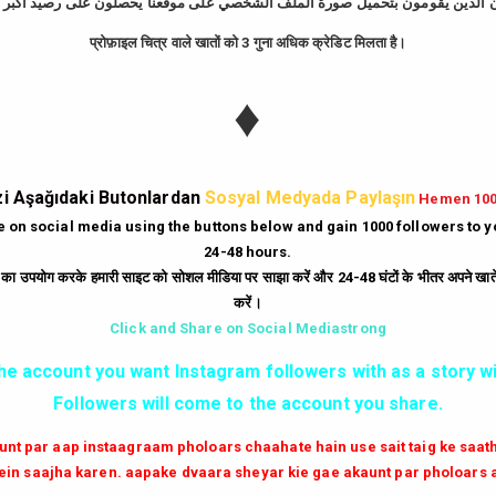
प्रोफ़ाइल चित्र वाले खातों को 3 गुना अधिक क्रेडिट मिलता है।
tagram Takipçi Hi
♦
Günde
10
Dakika'da
bedava
500
takipçi
hi
|
Gün
10
Dakika'da
Bedava
250
beğeni
hi
i Aşağıdaki Butonlardan
Sosyal Medyada Paylaşın
Hemen 10
|
Her Dakika
ücretsiz
6
yorum
hilesi.
te on social media using the buttons below and gain 1000 followers to 
24-48 hours.
|
Milyonlarca
instagram unfollow
hilesi
ं का उपयोग करके हमारी साइट को सोशल मीडिया पर साझा करें और 24-48 घंटों के भीतर अपने खाते म
करें।
GİRİŞ YAP
Click and Share on Social Mediastrong
the account you want Instagram followers with as a story wi
✔✔✔ AKTİF TAKİPCİ SATIN AL ✔✔✔
Followers will come to the account you share.
aunt par aap instaagraam pholoars chaahate hain use sait taig ke saa
in saajha karen. aapake dvaara sheyar kie gae akaunt par pholoars 