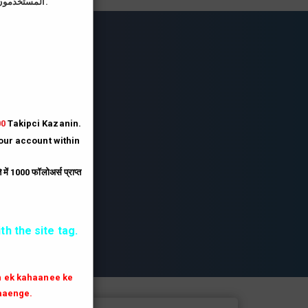
المستخدمون الذين يقومون بتحميل صورة الملف الشخصي على موقعنا يحصلون على رصيد أكبر بثلاثة أضعاف.
lesi
lesi.
lesi
00
Takipci Kazanin.
your account within
.
ें 1000 फॉलोअर्स प्राप्त
th the site tag.
th ek kahaanee ke
aaenge.