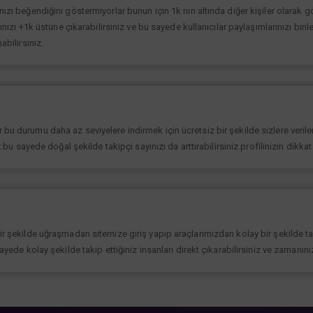
ınızı beğendiğini göstermiyorlar bunun için 1k nın altında diğer kişiler olarak
rınızı +1k üstüne çıkarabilirsiniz ve bu sayede kullanıcılar paylaşımlarınızı binl
abilirsiniz.
bu durumu daha az seviyelere indirmek için ücretsiz bir şekilde sizlere verilen
iz.bu sayede doğal şekilde takipçi sayınızı da arttırabilirsiniz profilinizin dikk
bir şekilde uğraşmadan sitemize giriş yapıp araçlarımızdan kolay bir şekilde t
sayede kolay şekilde takip ettiğiniz insanları direkt çıkarabilirsiniz ve zamanın