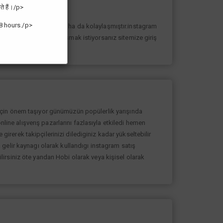
ते हैं।/p>
8 hours./p>
n yolunda ilerlemesi daha da kolaylaşmıştır.instagram
k sayıda takipçiye ulaşmak istiyorsanız sitemize giriş
 için önem taşıyor günümüzün popülerlik yarışında
nline alışverış pazarlarını fazlasıyla etkiledi hemen
rerek takipçilerinizi dilediginiz kadar yükseltebilir
gelir kaynagı olarak kullandıgı instagram satış
bilirsiniz öte yandan Hobi olarak veya kişisel olarak