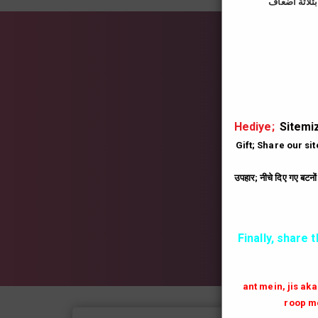
İns
|
Hediye;
Sitemiz
Gift; Share our si
उपहार; नीचे दिए गए बटनो
Finally, share 
ant mein, jis ak
roop me