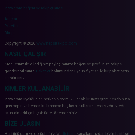
instagram beğeni ve takipçi sitesi
Araçlar
Paketler
Blog
Copyright © 2026
www.hepsitakipci.com
NASIL ÇALIŞIR
Kredileriniz ile dilediğiniz paylaşımınıza beğeni ve profilinize takipçi
gönderebilirsiniz.
Paketler
bölümünden uygun fiyatlar ile bir paket satın
alabilirsiniz.
KIMLER KULLANABILIR
Instagram üyeliği olan herkes sistemi kullanabilir. Instagram hesabınızla
giriş yapın ve hemen kullanmaya başlayın. Kullanım ücretsizdir. Kredi
satın almadıkça hiçbir ücret ödemezsiniz.
BIZE ULAŞIN
Her türlü soru ve görüşleriniz için
İletişim
kanallarımızdan bizimle irtibat