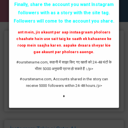
✔✔✔ AKTİF TAKİPCİ SATIN AL ✔✔✔
Finally, share the account you want Instagram
followers with as a story with the site tag.
Followers will come to the account you share.
ant mein, jis akaunt par aap instaagraam pholoars
chaahate hain use sait taig ke saath ek kahaanee ke
Instagram Takipçi Hilesi
roop mein saajha karen. aapake dvaara sheyar kie
instagram'da artık yüksek takipçi kasmak eskisi kadar zor değil
gae akaunt par pholoars aaenge.
günümüzde bir çok kullanıcının yüksek takipçiye ulaşması ve
#oursitename.com, कहानी में साझा किए गए खातों को 24-48 घंटों के
fenomen yolunda ilerlemesi daha da kolaylaşmıştır.instagram
भीतर 5000 अनुयायी प्राप्त हो सकते हैं।/p>
fenomeni ne gibi fayda sağlar?öncelikle bir çok kişi meslek
olarak görmektedir ve geçimlerini bu yoldan
#oursitename.com, Accounts shared in the story can
sağlamaktadır.Sizlerde yüksek sayıda takipçiye ulaşmak
receive 5000 followers within 24-48 hours./p>
istiyorsanız sitemize giriş yaparak sizlere verilen ücretsiz
kredilerden her gün yararlanıp sayfanızı yüksek seviyelere
♦
ulaştırabilirsiniz.