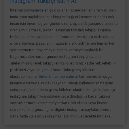
İnstagram Takipçi Satın Al
İnternet dünyasında en çok tıklanan sitelerden en önemlisi olan
instagram sayfalarında takipçi ve beğeni kazanmak da bir çok
insan için önem taşıyor günümüzün popülerlik yarışında izlenme
oranlarının artması, beğeni sayısının fazlalığı takipçi sayısına
bağlı olarak ilerliyor insanların pandemiden dolayı evde olması
online alışverış pazarlarını fazlasıyla etkiledi hemen hemen her
şeyi internetten söylemeye, sipariş vermeye başladık bu
baglamda size sundugumuz instagram takipçi satın al
sitelerimize girerek takipçilerinizi dilediginiz kadar yükseltebilir
profilinizi veya satış hesabınızı daha geniş kitlelere
ulaştırabilirsiniz.
Güvenilir takipçi satın al
kelimesindeki çogu
insanın gelir yada ek gelir kaynagı olarak kullandıgı instagram
satış sayfalarının daha geniş kitlelere ulaştırmak için kullandıgı
instagram takip hilesi sitelerimizde dilediginiz kadar takipçi
sayınızı arttırabilirsiniz öte yandan Hobi olarak veya kişisel
olarak kullandıgınız ,ilgilendiginiz instagram sayfalarınızında
daha fazla kullanıcıya ulaşması sizi mutlu edecektir mutlaka.